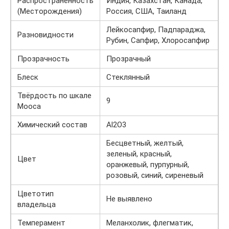
Распространенность
Индия, Казахстан, Канада,
(Месторождения)
Россия, США, Таиланд
Лейкосапфир, Падпараджа,
Разновидности
Рубин, Сапфир, Хлоросапфир
Прозрачность
Прозрачный
Блеск
Стеклянный
Твёрдость по шкале
9
Мооса
Химический состав
Al2O3
Бесцветный, желтый,
зеленый, красный,
Цвет
оранжевый, пурпурный,
розовый, синий, сиреневый
Цветотип
Не выявлено
владельца
Темперамент
Меланхолик, флегматик,