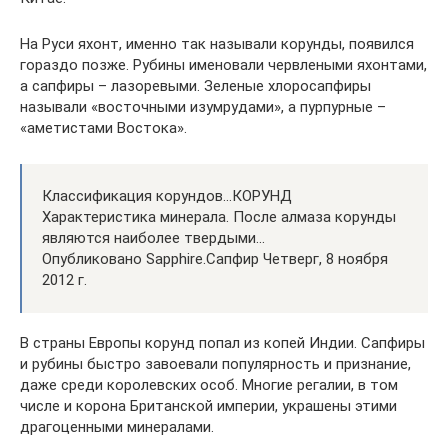
На Руси яхонт, именно так называли корунды, появился
гораздо позже. Рубины именовали червлеными яхонтами,
а сапфиры – лазоревыми. Зеленые хлоросапфиры
называли «восточными изумрудами», а пурпурные –
«аметистами Востока».
Классификация корундов…КОРУНД
Характеристика минерала. После алмаза корунды
являются наиболее твердыми…
Опубликовано Sapphire.Сапфир Четверг, 8 ноября
2012 г.
В страны Европы корунд попал из копей Индии. Сапфиры
и рубины быстро завоевали популярность и признание,
даже среди королевских особ. Многие регалии, в том
числе и корона Британской империи, украшены этими
драгоценными минералами.