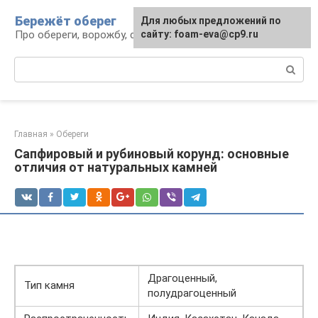
Перейти
Бережёт оберег
Для любых предложений по
к
Про обереги, ворожбу, сны и гадания
сайту: foam-eva@cp9.ru
контенту
Поиск:
Главная
»
Обереги
Сапфировый и рубиновый корунд: основные
отличия от натуральных камней
Драгоценный,
Тип камня
полудрагоценный