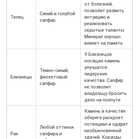
от болезней,
позволит развить
Синий и голубой
Телец
интуицию и
сапфир
реализовать
скрытые таланты.
Минерал хорошо
влияет на память
У Близнецов
носящих камень
улучшатся
Темно-синий,
лидерские
Близнецы
фиолетовый
качества. Сапфир
сапфир
не позволит
владельцу бросить
дело на полпути
Камень в качестве
оберега раскроет
потенциал и одарит
Любой оттенок
необыкновенной
Рак
сапфира и
удачей. Корунды