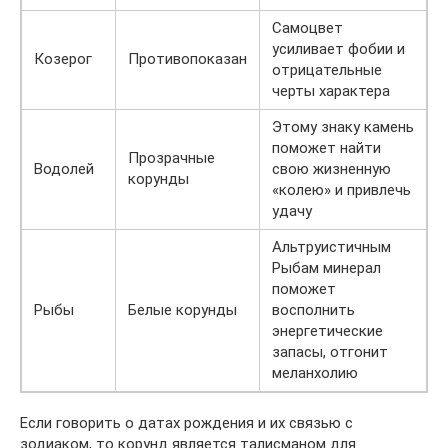
Самоцвет
усиливает фобии и
Козерог
Противопоказан
отрицательные
черты характера
Этому знаку камень
поможет найти
Прозрачные
Водолей
свою жизненную
корунды
«колею» и привлечь
удачу
Альтруистичным
Рыбам минерал
поможет
Рыбы
Белые корунды
восполнить
энергетические
запасы, отгонит
меланхолию
Если говорить о датах рождения и их связью с
зодиаком, то корунд является талисманом для