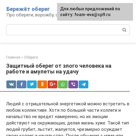
Перейти
Бережёт оберег
Для любых предложений по
к
Про обереги, ворожбу, сны и гадания
сайту: foam-eva@cp9.ru
контенту
Поиск:
Главная
»
Обереги
Защитный оберег от злого человека на
работе и амулеты на удачу
Людей с отрицательной энергетикой можно встретить в
любом коллективе. Хотя по большей части коллеги и
начальство не вредят намеренно, но их эмоции
действуют на окружающих, делая жизнь хуже. Такой тип
людей грубит, льстит, жалуется, чрезмерно осуждает
своих коллег и начальство. После общения с ними или