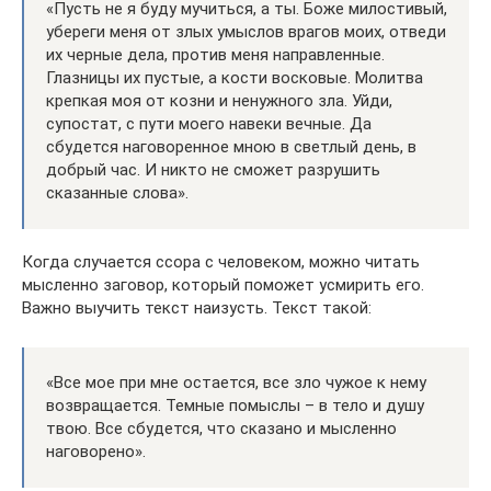
«Пусть не я буду мучиться, а ты. Боже милостивый,
убереги меня от злых умыслов врагов моих, отведи
их черные дела, против меня направленные.
Глазницы их пустые, а кости восковые. Молитва
крепкая моя от козни и ненужного зла. Уйди,
супостат, с пути моего навеки вечные. Да
сбудется наговоренное мною в светлый день, в
добрый час. И никто не сможет разрушить
сказанные слова».
Когда случается ссора с человеком, можно читать
мысленно заговор, который поможет усмирить его.
Важно выучить текст наизусть. Текст такой:
«Все мое при мне остается, все зло чужое к нему
возвращается. Темные помыслы – в тело и душу
твою. Все сбудется, что сказано и мысленно
наговорено».