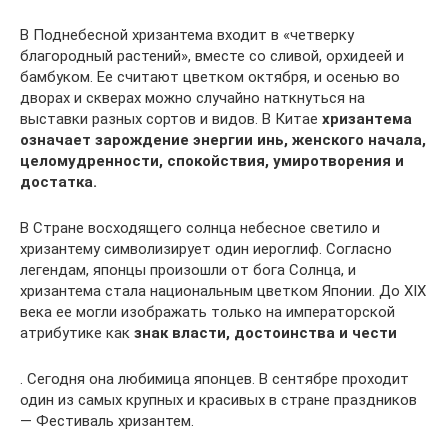
В Поднебесной хризантема входит в «четверку
благородный растений», вместе со сливой, орхидеей и
бамбуком. Ее считают цветком октября, и осенью во
дворах и скверах можно случайно наткнуться на
выставки разных сортов и видов. В Китае
хризантема
означает зарождение энергии инь, женского начала,
целомудренности, спокойствия, умиротворения и
достатка.
В Стране восходящего солнца небесное светило и
хризантему символизирует один иероглиф. Согласно
легендам, японцы произошли от бога Солнца, и
хризантема стала национальным цветком Японии. До XIX
века ее могли изображать только на императорской
атрибутике как
знак власти, достоинства и чести
. Сегодня она любимица японцев. В сентябре проходит
один из самых крупных и красивых в стране праздников
— Фестиваль хризантем.