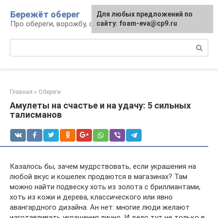
Перейти
Бережёт оберег
Для любых предложений по
к
Про обереги, ворожбу, сны и гадания
сайту: foam-eva@cp9.ru
контенту
Поиск:
Главная
»
Обереги
Амулеты на счастье и на удачу: 5 сильных
талисманов
Казалось бы, зачем мудрствовать, если украшения на
любой вкус и кошелек продаются в магазинах? Там
можно найти подвеску хоть из золота с бриллиантами,
хоть из кожи и дерева, классического или явно
авангардного дизайна. Ан нет: многие люди желают
изготавливать украшения лично. И дело тут не только в