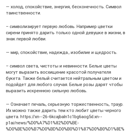
— холод, спокойствие, энергия, бесконечность. Символ
таинственности.
– символизирует первую любовь. Например цветки
сирени принято дарить только одной девушке в жизни, в
знак первой любви.
— мир, спокойствие, надежда., изобилие и щедрость.
– символ света, чистоты и невинности. Белые цветы
могут выразить восхищение красотой получателя
букета. Также белый считается нейтральным цветом и
подойдет для любого случая. Белые розы дарят чтобы
выразить искреннюю сильную любовь.
— Означает печаль, серьезную торжественность, траур.
Их можно также дарить тем кто любит цветы черного
цвета. https://xn--26-6kcajbaln1c1bg6aog5d.xn--
p1ai/news/%D0%A7%D1%82%D0%BE-
%D0%BE%D0%B7%D0%BD%D0%B0%D1%87%D0%B0%D1%8E%