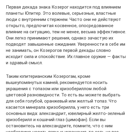
Первая декада знака Козерог находится под влиянием
планеты Юпитер. Это волевые, серьезные, властные
люди с внутренним стержнем. Часто они не действуют
открыто, предпочитая косвенное, опосредованное
влияние на ситуацию, тем не менее, весьма эффективное.
Они легко принимают решения, однако зачастую их
подводят завышенные ожидания. Уверенности в себе им
не занимать, он Козерогов первой декады словно
исходит сила и спокойствие. Их главное оружие — факты
и здравый смысл.
Таким юпитерианским Козерогам, кроме
вышеупомянутых камней, рекомендуется носить
украшения с топазом или хризобериллом любой
цветовой разновидности. То есть вы можете выбрать
для себя голубой, оранжевый или желтый топаз. Что
касается минерала хризоберилла, у него есть три
основных вида: александрит, ювелирный желто-зеленый
хризоберилл и кошачий глаз (цимофан). Если вы
остановитесь на александрите, помните, что с ним
необходимо носить парные украшения, то есть на вас