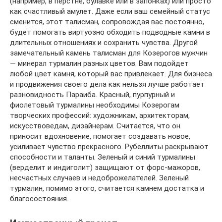
(например, в перстне, булавке или в запонках) или просто
как счастливый амулет. Даже если ваш семейный статус
сменится, этот талисман, сопровождая вас постоянно,
будет помогать виртуозно обходить подводные камни в
длительных отношениях и сохранить чувства. Другой
замечательный камень талисман для Козерогов мужчин
— минерал турмалин разных цветов. Вам подойдет
любой цвет камня, который вас привлекает. Для бизнеса
и продвижения своего дела как нельзя лучше работает
разновидность Параиба. Красный, пурпурный и
фиолетовый турмалины необходимы Козерогам
творческих профессий: художникам, архитекторам,
искусствоведам, дизайнерам. Считается, что он
приносит вдохновение, помогает создавать новое,
усиливает чувство прекрасного. Рубеллиты раскрывают
способности и таланты. Зеленый и синий турмалины
(верделит и индиголит) защищают от форс-мажоров,
несчастных случаев и недоброжелателей. Зеленый
турмалин, помимо этого, считается камнем достатка и
благосостояния.