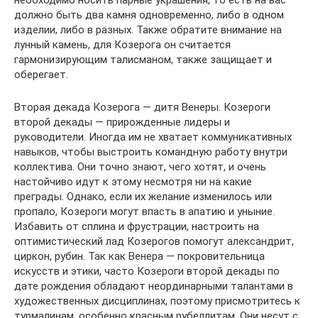
должно быть два камня одновременно, либо в одном
изделии, либо в разных. Также обратите внимание на
лунный камень, для Козерога он считается
гармонизирующим талисманом, также защищает и
оберегает.
Вторая декада Козерога — дитя Венеры. Козероги
второй декады — прирожденные лидеры и
руководители. Иногда им не хватает коммуникативных
навыков, чтобы выстроить командную работу внутри
коллектива. Они точно знают, чего хотят, и очень
настойчиво идут к этому несмотря ни на какие
преграды. Однако, если их желание изменилось или
пропало, Козероги могут впасть в апатию и уныние.
Избавить от сплина и фрустрации, настроить на
оптимистический лад Козерогов помогут александрит,
циркон, рубин. Так как Венера — покровительница
искусств и этики, часто Козероги второй декады по
дате рождения обладают неординарными талантами в
художественных дисциплинах, поэтому присмотритесь к
турмалинам, особенно красным рубеллитам. Они несут с