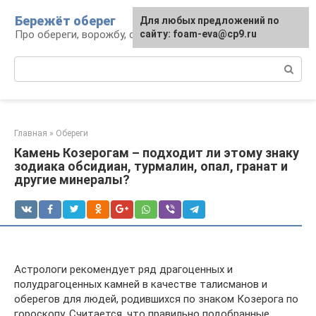
Перейти
Бережёт оберег
Для любых предложений по
к
Про обереги, ворожбу, сны и гадания
сайту: foam-eva@cp9.ru
контенту
Поиск:
Главная
»
Обереги
Камень Козерогам – подходит ли этому знаку
зодиака обсидиан, турмалин, опал, гранат и
другие минералы?
Астрологи рекомендует ряд драгоценных и
полудрагоценных камней в качестве талисманов и
оберегов для людей, родившихся по знаком Козерога по
гороскопу. Считается, что правильно подобранные