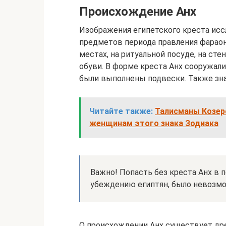
Происхождение Анх
Изображения египетского креста исс
предметов периода правления фараоно
местах, на ритуальной посуде, на сте
обуви. В форме креста Анх сооружали
были выполнены подвески. Также зна
Читайте также:
Талисманы Козер
женщинам этого знака Зодиака
Важно! Попасть без креста Анх в 
убеждению египтян, было невозм
О происхождении Анх существует дре