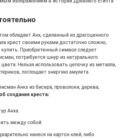
емым изображением в истории Древнего Египта.
тоятельно
ом обладает Анх, сделанный из драгоценного
ала крест своими руками достаточно сложно,
 купить. Приобретенный символ следует
исман, потребуется шнур из натурального
 цвета. Нельзя использовать цепочку из металла,
отериков, поглощает энергию амулета.
сман Анкх из бисера, проволоки, дерева,
об создания креста:
ур Анха.
еить между собой.
варительно нанеся на картон клей, либо