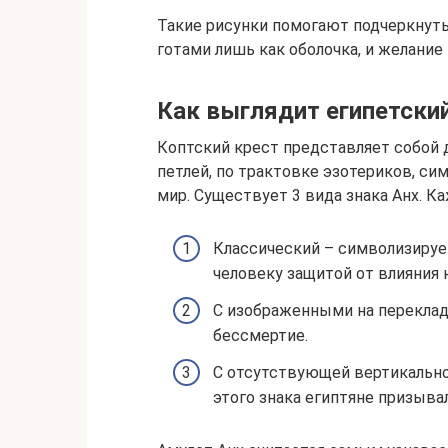
Такие рисунки помогают подчеркнуть
готами лишь как оболочка, и желание
Как выглядит египетский
Коптский крест представляет собой
петлей, по трактовке эзотериков, си
мир. Существует 3 вида знака Анх. К
Классический – символизируе
человеку защитой от влияния
С изображенными на переклад
бессмертие.
С отсутствующей вертикально
этого знака египтяне призыва