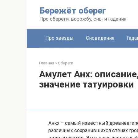
Перейти
Бережёт оберег
к
контенту
Про обереги, ворожбу, сны и гадания
Про звёзды
Сновидения
Гада
Главная
»
Обереги
Амулет Анх: описание
значение татуировки
Анкх – самый известный древнеегипе
различных сохранившихся стенах гроб
виде амулетов. Этот знак, известный