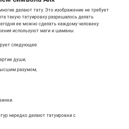
многие делают тату. Это изображение не требует
пта такую татуировку разрешалось делать
егодня ее можно сделать каждому человеку.
жения используют маги и шаманы.
ирует следующее:
ертие души;
высшим разумом;
винки.
тур нередко делают татуировки с