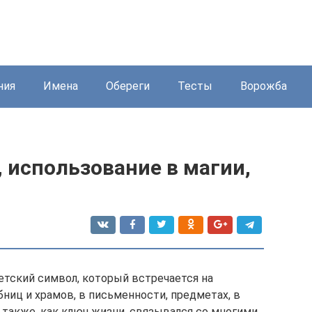
ния
Имена
Обереги
Тесты
Ворожба
, использование в магии,
тский символ, который встречается на
ниц и храмов, в письменности, предметах, в
 также, как ключ жизни, связывался со многими