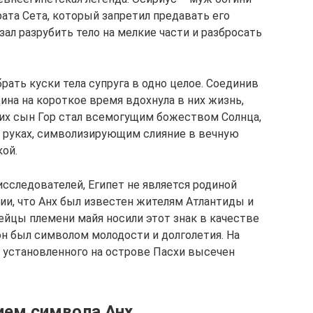
ата Сета, который запретил предавать его
зал разрубить тело на мелкие части и разбросать
ать куски тела супруга в одно целое. Соединив
на на короткое время вдохнула в них жизнь,
 их сын Гор стал всемогущим божеством Солнца,
 в руках, символизирующим слияние в вечную
кой.
сследователей, Египет не является родиной
ии, что Анх был известен жителям Атлантиды и
ейцы племени майя носили этот знак в качестве
он был символом молодости и долголетия. На
, установленного на острове Пасхи высечен
ием символа Анх