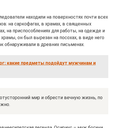
ледователи находили на поверхностях почти всех
в: на саркофагах, в храмах, в священных
нах, на приспособлениях для работы, на одежде и
 храмы, он был вырезан на посохах, в виде него
к обнаруживали в древних письменах.
ог: какие предметы подойдут мужчинам и
потусторонний мир и обрести вечную жизнь, по
ожно.
внеегипетская легенда. Осириус – муж богини