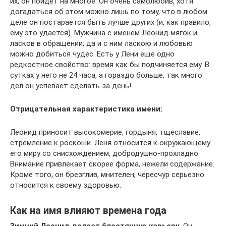
их, он пойдет на многое. Он очень самолюбив, хотя
догадаться об этом можно лишь по тому, что в любом
деле он постарается быть лучше других (и, как правило,
ему это удается). Мужчина с именем Леонид мягок и
ласков в обращении; да и с ним ласкою и любовью
можно добиться чудес. Есть у Лени еще одно
редкостное свойство: время как бы подчиняется ему. В
сутках у него не 24 часа, а гораздо больше, так много
дел он успевает сделать за день!
Отрицательная характеристика имени:
Леонид приносит высокомерие, гордыня, тщеславие,
стремление к роскоши. Леня относится к окружающему
его миру со снисхождением, добродушно-прохладно.
Внимание привлекает скорее форма, нежели содержание.
Кроме того, он брезглив, мнителен, чересчур серьезно
относится к своему здоровью.
Как на имя влияют времена года
Зимний Леонид делает блестящую карьеру.
Он