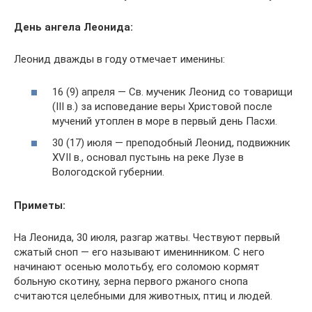
День ангела Леонида:
Леонид дважды в году отмечает именины:
16 (9) апреля — Св. мученик Леонид со товарищи
(III в.) за исповедание веры Христовой после
мучений утоплен в море в первый день Пасхи.
30 (17) июля — преподобный Леонид, подвижник
XVII в., основал пустынь на реке Лузе в
Вологодской губернии.
Приметы:
На Леонида, 30 июля, разгар жатвы. Чествуют первый
сжатый сноп — его называют именинником. С него
начинают осенью молотьбу, его соломою кормят
больную скотину, зерна первого ржаного снопа
считаются целебными для животных, птиц и людей.