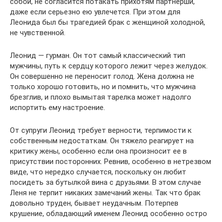
собой, не согласится потакать прихотям партнерши,
даже если серьезно ею увлечется. При этом для
Леонида был бы трагедией брак с женщиной холодной,
не чувственной.
Леонид — гурман. Он тот самый классический тип
мужчины, путь к сердцу которого лежит через желудок.
Он совершенно не переносит голод. Жена должна не
только хорошо готовить, но и помнить, что мужчина
брезглив, и плохо вымытая тарелка может надолго
испортить ему настроение.
От супруги Леонид требует верности, терпимости к
собственным недостаткам. Он тяжело реагирует на
критику жены, особенно если она произносит ее в
присутствии посторонних. Ревнив, особенно в нетрезвом
виде, что нередко случается, поскольку он любит
посидеть за бутылкой вина с друзьями. В этом случае
Леня не терпит никаких замечаний жены. Так что брак
довольно труден, бывает неудачным. Потерпев
крушение, обладающий именем Леонид особенно остро