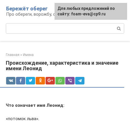
Перейти
Бережёт оберег
Для любых предложений по
к
Про обереги, ворожбу, сны и гадания
сайту: foam-eva@cp9.ru
контенту
Поиск:
Главная
»
Имена
Происхождение, характеристика и значение
имени Леонид
Что означает имя Леонид:
«потомок льва».