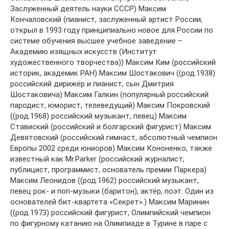
Заслуженный деятель науки СССР) Максим
Кончаловский (пианист, заслуженный артист России,
открыл в 1993 году принципиально новое для России по
системе обучения высшее учебное заведение –
Академию изящных искусств (Институт
художественного творчества)) Максим Ким (российский
историк, академик РАН) Максим Шостакович ((род.1938)
российский дирижёр и пианист, сын Дмитрия
Шостаковича) Максим Галкин (популярный российский
пародист, юморист, телеведущий) Максим Покровский
((род.1968) российский музыкант, певец) Максим
Ставиский (российский и болгарский фигурист) Максим
Девятовский (российский гимнаст, абсолютный чемпион
Европы 2002 среди юниоров) Максим Кононенко, также
известный как Mr.Parker (российский журналист,
публицист, программист, основатель премии Паркера)
Максим Леонидов ((род.1962) российский музыкант,
певец рок- и поп-музыки (баритон), актёр, поэт. Один из
основателей бит-квартета «Секрет».) Максим Маринин
((род.1973) российский фигурист, Олимпийский чемпион
по фигурному катанию на Олимпиаде в Турине в паре с