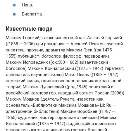
Нина;
Виолетта.
Известные люди
Максим Горький, также известный как Алексей Горький
((1868 — 1936) при рождении — Алексей Пешков; русский
писатель, прозаик, драматур Максим Грек ((ок.1475 –
1555) публицист, богослов, философ, переводчик)
Максим Исповедник ((ок.580 – 662) византийский
богослов) Максим Кончаловский ((1875 – 1942) терапевт,
основатель научной школы) Макс Планк ((1858 – 1947)
немецкий физик, один из основоположников квантовой
теории) Максим Дунаевский ((род.1945) советский и
российский композитор, народный артист России (2006))
Максим Мошков (деятель Рунета, известен как
основатель «Библиотеки Максима Мошкова» Lib.Ru —
электронной библиотеки) Максим Воробьев ((1787 —
1855) художник, мастер городского пейзажа) Максим
Кончаловский ((1875 — 1942) выдающийся клиницист,
основатель школы клиники внутренних болезней,