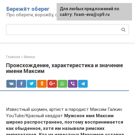
Перейти
Бережёт оберег
Для любых предложений по
к
Про обереги, ворожбу, сны и гадания
сайту: foam-eva@cp9.ru
контенту
Поиск:
Главная
»
Имена
Происхождение, характеристика и значение
имени Максим
Известный шоумен, артист и пародист Максим Галкин:
YouTube/Красный квадрат
Мужское имя Максим
широко распространено, поэтому воспринимается
как обыденное, хотя им называли римских
императоров. Кто из известных Максимов оставил