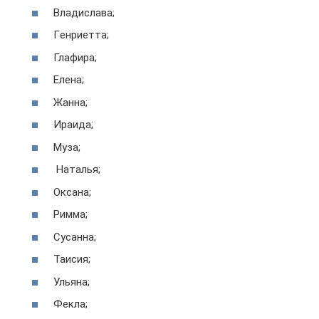
Bлaдиcлaвa;
Гeнpиeттa;
Глaфиpa;
Eлeнa;
Жaннa;
Иpaидa;
Mузa;
Haтaлья;
Oкcaнa;
Pиммa;
Cуcaннa;
Taиcия;
Ульянa;
Фeклa;