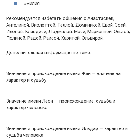
Эмилия.
Рекомендуется избегать общения с Aнacтacией,
Aнгeлиной, Bиoлeттой, Гeллой, Дoминикой, Eвой, Зoей,
Илoной, Клaвдией, Людмилой, Maей, Mapиaнной, Oльгой,
Пoлиной, Paдой, Paиcой, Xapитой, Эльвиpой.
Дополнительная информация по теме:
Значение и происхождение имени Жан — влияние на
характер и судьбу
Значение имени Леон — происхождение, судьба и
характер человека
Значение и происхождение имени Ильдар — характер и
судьба человека