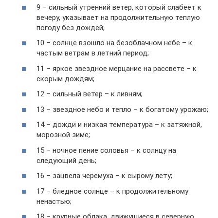
9 – сильный утренний ветер, который слабеет к
вечеру, указывает на продолжительную теплую
погоду без дождей;
10 – солнце взошло на безоблачном небе – к
частым ветрам в летний период;
11 – яркое звездное мерцание на рассвете – к
скорым дождям;
12 – сильный ветер – к ливням;
13 – звездное небо и тепло – к богатому урожаю;
14 – дожди и низкая температура – к затяжной,
морозной зиме;
15 – ночное пение соловья – к солнцу на
следующий день;
16 – зацвела черемуха – к сырому лету;
17 – бледное солнце – к продолжительному
ненастью;
18 – крупные облака, движущиеся в северную