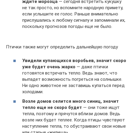
ждите морозца
— сегодня встретить кукушку
не так просто, но вспомните народную примету,
если услышите ее голос. Раньше внимательно
прислушались к любому сигналу и запоминали их,
поскольку прогнозов погоды еще не было.
Птички также могут определить дальнейшую погоду
Увидели купающихся воробьев, значит скоро
уже будет очень жарко
— даже птички
готовятся встречать тепло. Ведь знают, что
выпадет возможность погреться на солнышке.
Ни одно животное не заставишь купаться перед
холодами.
Возле домов селится много синиц, значит
тепло еще не скоро будет
— они тоже ищут
тепла, поэтому и прячутся вблизи домов. Ведь
возле них будет теплее. Когда птицы чувствуют
наступление тепла, то обустраивают свои новые
или старые «жилища».