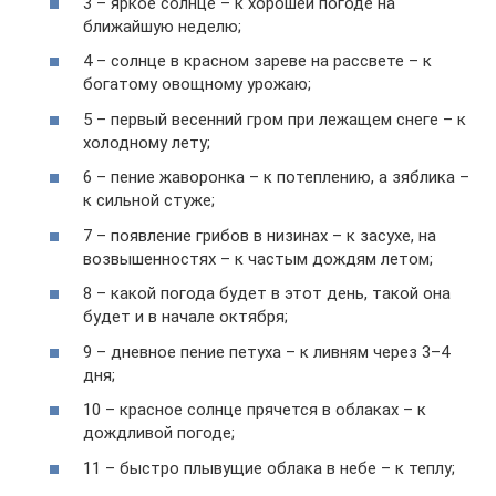
3 – яркое солнце – к хорошей погоде на
ближайшую неделю;
4 – солнце в красном зареве на рассвете – к
богатому овощному урожаю;
5 – первый весенний гром при лежащем снеге – к
холодному лету;
6 – пение жаворонка – к потеплению, а зяблика –
к сильной стуже;
7 – появление грибов в низинах – к засухе, на
возвышенностях – к частым дождям летом;
8 – какой погода будет в этот день, такой она
будет и в начале октября;
9 – дневное пение петуха – к ливням через 3–4
дня;
10 – красное солнце прячется в облаках – к
дождливой погоде;
11 – быстро плывущие облака в небе – к теплу;