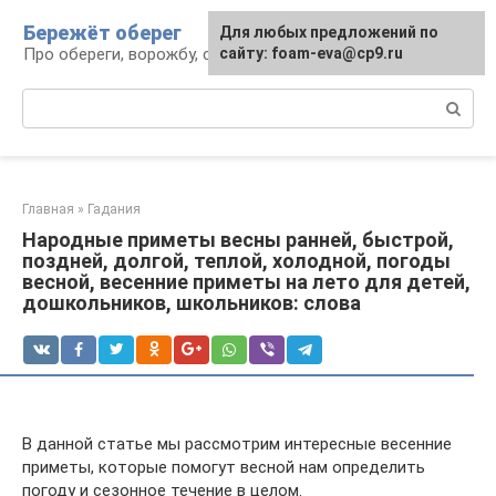
Перейти
Бережёт оберег
Для любых предложений по
к
Про обереги, ворожбу, сны и гадания
сайту: foam-eva@cp9.ru
контенту
Поиск:
Главная
»
Гадания
Народные приметы весны ранней, быстрой,
поздней, долгой, теплой, холодной, погоды
весной, весенние приметы на лето для детей,
дошкольников, школьников: слова
В данной статье мы рассмотрим интересные весенние
приметы, которые помогут весной нам определить
погоду и сезонное течение в целом.