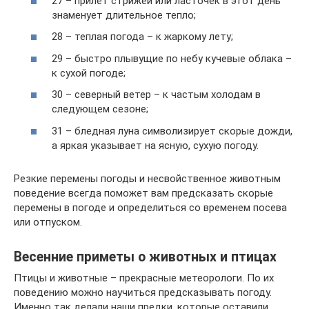
27 – прилет стрижей или ласточек в этот день
знаменует длительное тепло;
28 – теплая погода – к жаркому лету;
29 – быстро плывущие по небу кучевые облака –
к сухой погоде;
30 – северный ветер – к частым холодам в
следующем сезоне;
31 – бледная луна символизирует скорые дожди,
а яркая указывает на ясную, сухую погоду.
Резкие перемены погоды и несвойственное животным
поведение всегда поможет вам предсказать скорые
перемены в погоде и определиться со временем посева
или отпуском.
Весенние приметы о животных и птицах
Птицы и животные – прекрасные метеорологи. По их
поведению можно научиться предсказывать погоду.
Именно так делали наши предки, которые оставили