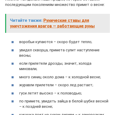
последующим поколениям множество примет о весне:
Читайте также:
Рунические ставы для
уничтожения врагов — работающие руны
воробьи купаются – скоро будет тепло;
увидел скворца, примета сулит наступление
весны;
если прилетели дрозды, значит, холода
миновали;
много синиц около дома – к холодной весне;
журавли прилетели – скоро лед растает;
гуси летят высоко – к половодью;
по примете, увидеть зайца в белой шубке весной
– к поздней весне;
кукушка поет на сухом дереве – к заморозкам;