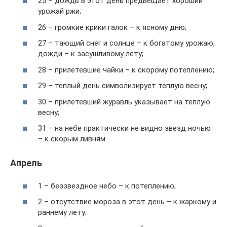
25 – дождь в этот день предвещает хороший
урожай ржи;
26 – громкие крики галок – к ясному дню;
27 – тающий снег и солнце – к богатому урожаю,
дожди – к засушливому лету;
28 – прилетевшие чайки – к скорому потеплению;
29 – теплый день символизирует теплую весну;
30 – прилетевший журавль указывает на теплую
весну;
31 – на небе практически не видно звезд ночью
– к скорым ливням.
Апрель
1 – беззвездное небо – к потеплению;
2 – отсутствие мороза в этот день – к жаркому и
раннему лету;