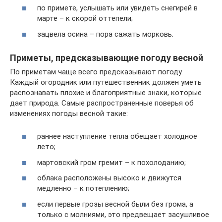
по примете, услышать или увидеть снегирей в
марте – к скорой оттепели;
зацвела осина – пора сажать морковь.
Приметы, предсказывающие погоду весной
По приметам чаще всего предсказывают погоду.
Каждый огородник или путешественник должен уметь
распознавать плохие и благоприятные знаки, которые
дает природа. Самые распространенные поверья об
изменениях погоды весной такие:
раннее наступление тепла обещает холодное
лето;
мартовский гром гремит – к похолоданию;
облака расположены высоко и движутся
медленно – к потеплению;
если первые грозы весной были без грома, а
только с молниями, это предвещает засушливое