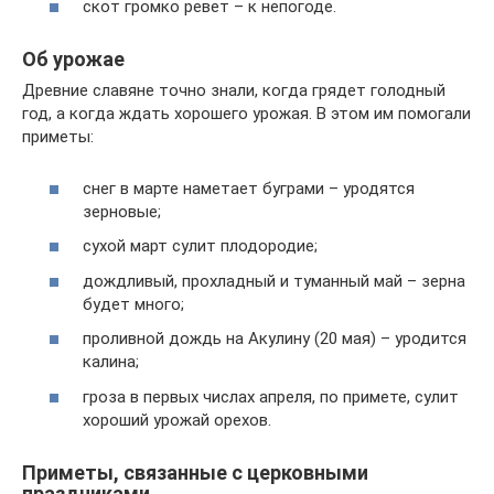
скот громко ревет – к непогоде.
Об урожае
Древние славяне точно знали, когда грядет голодный
год, а когда ждать хорошего урожая. В этом им помогали
приметы:
снег в марте наметает буграми – уродятся
зерновые;
сухой март сулит плодородие;
дождливый, прохладный и туманный май – зерна
будет много;
проливной дождь на Акулину (20 мая) – уродится
калина;
гроза в первых числах апреля, по примете, сулит
хороший урожай орехов.
Приметы, связанные с церковными
праздниками