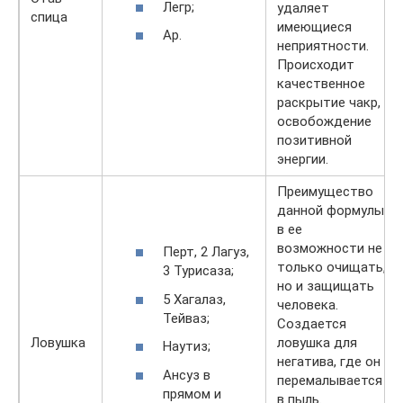
Легр;
удаляет
спица
имеющиеся
Ар.
неприятности.
Происходит
качественное
раскрытие чакр,
освобождение
позитивной
энергии.
Преимущество
данной формулы
в ее
возможности не
Перт, 2 Лагуз,
только очищать,
3 Турисаза;
но и защищать
5 Хагалаз,
человека.
Тейваз;
Создается
Ловушка
ловушка для
Наутиз;
негатива, где он
Ансуз в
перемалывается
прямом и
в пыль.