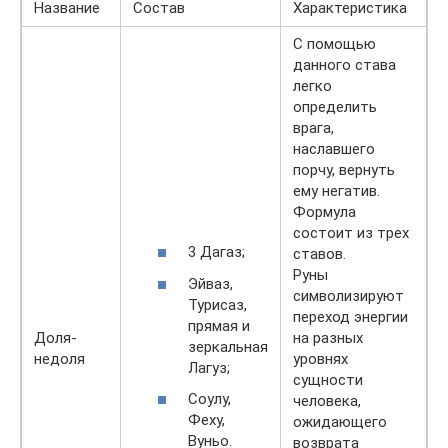
Название
Состав
Характеристика
С помощью
данного става
легко
определить
врага,
наславшего
порчу, вернуть
ему негатив.
Формула
состоит из трех
3 Дагаз;
ставов.
Руны
Эйваз,
символизируют
Турисаз,
переход энергии
прямая и
Доля-
на разных
зеркальная
недоля
уровнях
Лагуз;
сущности
Соулу,
человека,
Феху,
ожидающего
Вуньо.
возврата