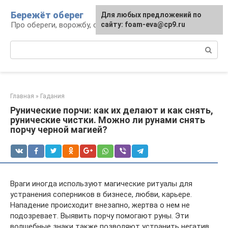
Перейти
Бережёт оберег
Для любых предложений по
к
Про обереги, ворожбу, сны и гадания
сайту: foam-eva@cp9.ru
контенту
Поиск:
Главная
»
Гадания
Рунические порчи: как их делают и как снять,
рунические чистки. Можно ли рунами снять
порчу черной магией?
Враги иногда используют магические ритуалы для
устранения соперников в бизнесе, любви, карьере.
Нападение происходит внезапно, жертва о нем не
подозревает. Выявить порчу помогают руны. Эти
волшебные знаки также позволяют устранить негатив,