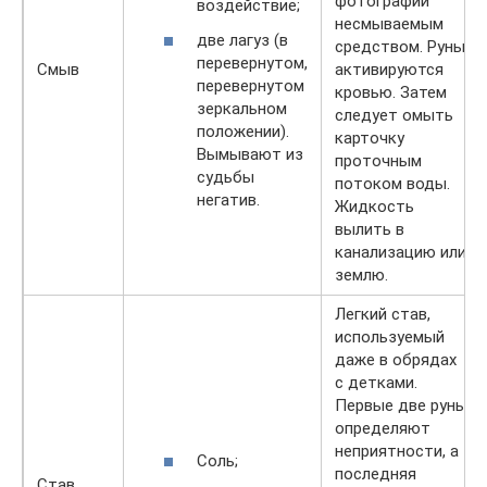
фотографии
воздействие;
несмываемым
две лагуз (в
средством. Руны
перевернутом,
Смыв
активируются
перевернутом
кровью. Затем
зеркальном
следует омыть
положении).
карточку
Вымывают из
проточным
судьбы
потоком воды.
негатив.
Жидкость
вылить в
канализацию или
землю.
Легкий став,
используемый
даже в обрядах
с детками.
Первые две руны
определяют
неприятности, а
Соль;
последняя
Став