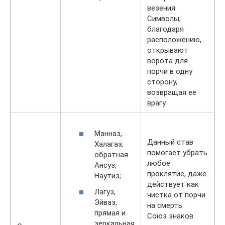
везения.
Символы,
благодаря
расположению,
открывают
ворота для
порчи в одну
сторону,
возвращая ее
врагу.
Манназ,
Данный став
Халагаз,
помогает убрать
обратная
любое
Ансуз,
проклятие, даже
Наутиз;
действует как
Лагуз,
чистка от порчи
Эйваз,
на смерть.
прямая и
Союз знаков
зеркальная