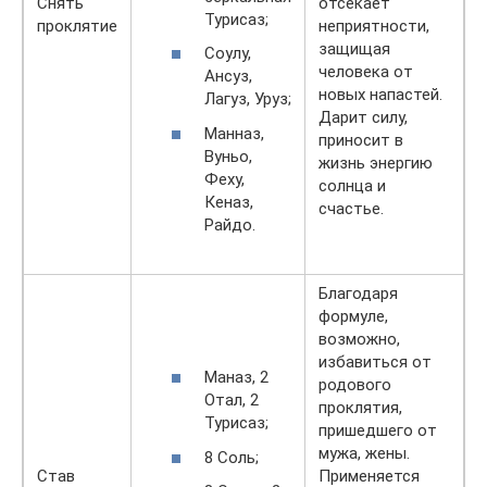
Снять
отсекает
Турисаз;
проклятие
неприятности,
защищая
Соулу,
человека от
Ансуз,
новых напастей.
Лагуз, Уруз;
Дарит силу,
Манназ,
приносит в
Вуньо,
жизнь энергию
Феху,
солнца и
Кеназ,
счастье.
Райдо.
Благодаря
формуле,
возможно,
избавиться от
Маназ, 2
родового
Отал, 2
проклятия,
Турисаз;
пришедшего от
мужа, жены.
8 Соль;
Став
Применяется