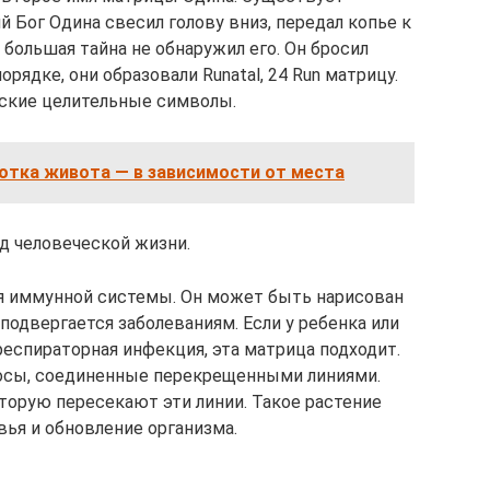
й Бог Одина свесил голову вниз, передал копье к
а большая тайна не обнаружил его. Он бросил
орядке, они образовали Runatal, 24 Run матрицу.
еские целительные символы.
отка живота — в зависимости от места
д человеческой жизни.
ия иммунной системы. Он может быть нарисован
 подвергается заболеваниям. Если у ребенка или
респираторная инфекция, эта матрица подходит.
лосы, соединенные перекрещенными линиями.
торую пересекают эти линии. Такое растение
вья и обновление организма.