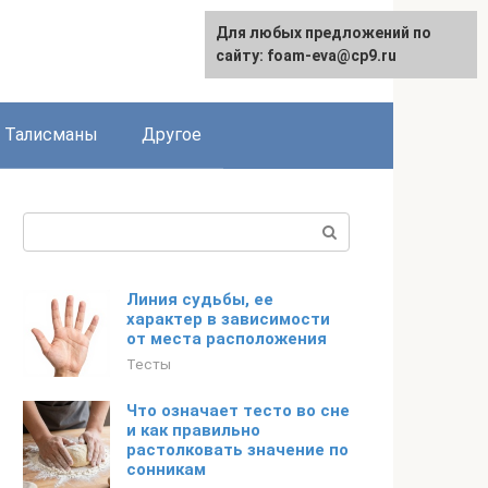
Для любых предложений по
сайту: foam-eva@cp9.ru
Талисманы
Другое
Поиск:
Линия судьбы, ее
характер в зависимости
от места расположения
Тесты
Что означает тесто во сне
и как правильно
растолковать значение по
сонникам