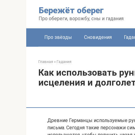
Перейти
Бережёт оберег
к
контенту
Про обереги, ворожбу, сны и гадания
Про звёзды
Сновидения
Гада
Главная
»
Гадания
Как использовать рун
исцеления и долголе
Древние Германцы используемые рун
письма. Сегодня такие персонажи си
используются, чтобы получить назад