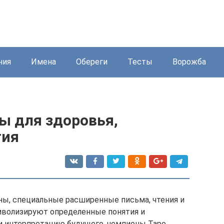
ния
Имена
Обереги
Тесты
Ворожба
ы для здоровья,
тия
ы, специальные расширенные письма, чтения и
мволизируют определенные понятия и
 и интерпретацию будущего. чемпионы Таро,