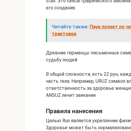
Stav. Это runical графического закли
его создания.
Читайте также:
Паук ползет по ч
трактовки
Древние германцы письменные симво
судьбу людей
В общей сложности, есть 22 рун, ка
часть тела. Например, URUZ символ вл
ответственность за здоровье женщин
ANSUZ лечит заикание.
Правила нанесения
Целью Run является укрепление физич
Здоровье может быть нормализован