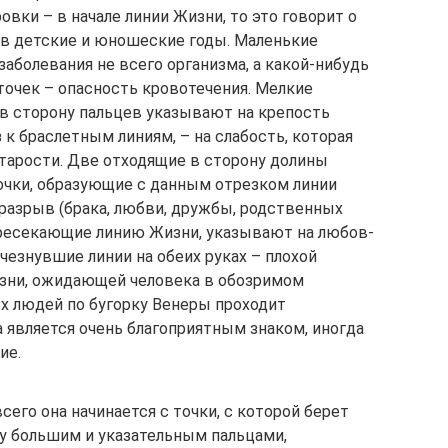
овки – в начале линии Жизни, то это говорит о
 в детские и юношеские годы. Маленькие
заболевания не всего организма, а какой-нибудь
 точек – опасность кровотечения. Мелкие
в сторо­ну пальцев указывают на крепость
 к браслетным линиям, – на слабость, которая
старости. Две отходящие в сторону долины
чки, образующие с данным отрезком линии
разрыв (брака, любви, дружбы, род­ственных
ересе­кающие линию Жизни, указывают на любов­
чезнувшие линии на обеих руках – плохой
лезни, ожидающей человека в обозри­мом
ых людей по бугорку Венеры проходит
 является очень благоприятным зна­ком, иногда
ие.
всего она начинается с точки, с которой берет
жду большим и указательным пальцами,