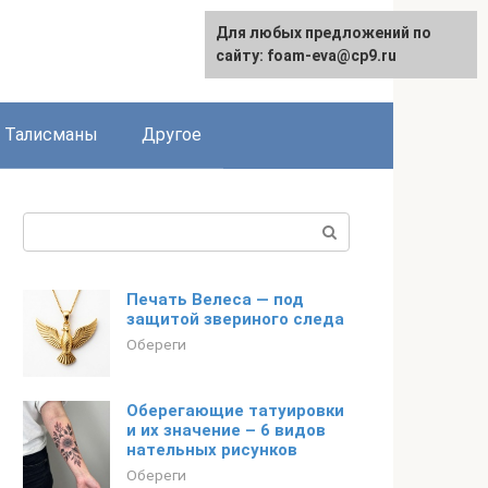
Для любых предложений по
сайту: foam-eva@cp9.ru
Талисманы
Другое
Поиск:
Печать Велеса — под
защитой звериного следа
Обереги
Оберегающие татуировки
и их значение – 6 видов
нательных рисунков
Обереги