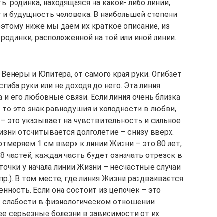
: родинка, находящаяся на какой- либо линии,
у и будущность человека. В наибольшей степени
оэтому ниже мы даем их краткое описание, из
 родинки, расположенной на той или иной линии.
Венеры и Юпитера, от самого края руки. Огиба­ет
сгиба руки или не доходя до него. Эта линия
 и его любовные связи. Если линия очень близка
 то это знак равнодушия и холодности в любви,
 – это указывает на чувствительность и сильное
изни отсчитывается долголетие – снизу вверх.
т­меряем 1 см вверх к линии Жизни – это 80 лет,
8 частей, каждая часть будет означать отрезок в
точки у начала линии Жизни – несчастные случаи
р.). В том месте, где линия Жизни раздваива­ется
нность. Если она состоит из цепочек – это
, слабости в физиологическом отно­шении.
ее серьез­ные болезни в зависимости от их