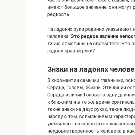
имеют большое значение, они могут р
редкость.
На ладонях руки родинки указывают 
человека.
Это редкое явление непос
такие отметины на своем теле. Что о
ладони правой руки?
Знаки на ладонях челове
В хиромантии самыми главными, осн
Сердца, Голо­вы, Жизни. Эти линии е
Сердца и линии Головы в одну длинну
к ближним и в то же время оригиналь
такие зна­ки на двух руках, такие лю
наряду с тем, вспыль­чивым характер
указывают на недостаток жизненных 
неудовлетворенность человека в како