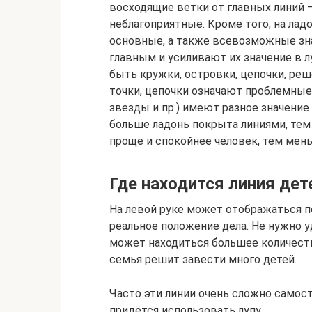
восходящие ветки от главных линий –
неблагопри­ятные. Кроме того, на ла
основные, а также всевозмож­ные зн
главным и усиливают их значение в лу
быть кружки, островки, цепочки, решет
точки, цепочки означают про­блемные
звезды и пр.) имеют разное значение 
больше ладонь покрыта линиями, тем 
проще и спокойнее человек, тем мень
Где находится линия дет
На левой руке может отображаться п
реальное положение дела. Не нужно у
может находиться большее количеств
семья решит завести много детей.
Часто эти линии очень сложно самос
придётся использовать лупу.