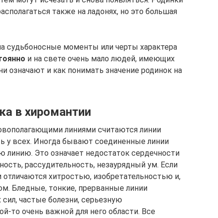
асполагаться также на ладонях, но это большая
на судьбоносные моменты или черты характера
тоянно
и на свете очень мало людей, имеющих
ни означают и как понимать значение родинок на
ка в хиромантии
овопола­гающими линиями считаются линии
сть у всех. Иногда бывают соединенные линии
ю линию. Это означает недостаток сердеч­ности
ность, рассудительность, незаурядный ум. Если
ди отличаются хитрос­тью, изобретательностью и,
ом. Бледные, тонкие, прерванные линии
сил, частые болезни, серьезную
й-то очень важной для него облас­ти. Все