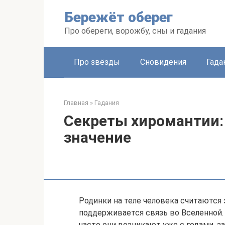
Перейти
Бережёт оберег
к
контенту
Про обереги, ворожбу, сны и гадания
Про звёзды
Сновидения
Гада
Главная
»
Гадания
Секреты хиромантии: 
значение
Родинки на теле человека считаются
поддерживается связь во Вселенной.
часто они возникают уже с годами, з