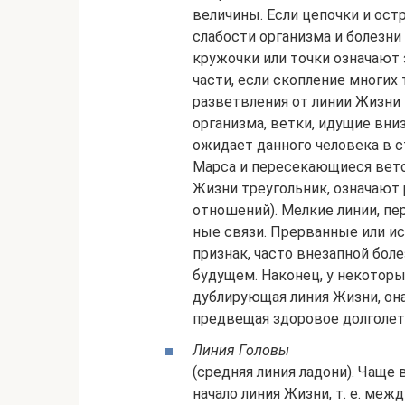
величины. Если цепочки и остр
слабости организма и болезни
кружоч­ки или точки означают 
части, если скопле­ние многих
разветвления от линии Жизни 
организма, ветки, идущие вниз
ожидает данного человека в 
Марса и пересекающиеся вето
Жизни треугольник, означают 
отношений). Мелкие линии, п
ные связи. Прерванные или ис
признак, часто вне­запной бо
будущем. Наконец, у некотор
дублирующая линия Жизни, она
предвещая здоровое долголет
Линия Головы
(средняя линия ладони). Чаще 
начало линия Жизни, т. е. ме