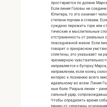
простирается по до­лине Марс
Если линия Головы не соедине­
Юпитера, то это означает чел
степени пор­чам и сглазам. Ес
суждено пережить горе или ст
тические и мыслительные спос
отстраненность от реальных с
повседневной жизни. Если лини
говорит о прекрасном умствен
сплетены, это указывает на 
чрезмерную чувствительность 
направляется к бугорку Марса,
направлении, если конец склон
интерес к познанию всего мис
идеальному во всем. Линия Го
ные боли. Разрыв линии – ране
сильный удар, сопро­вождавши
Чтобы определить время собы
линию от середины основания 