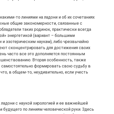
акими-то линиями на ладони и об их сочетаниях
ажные общие закономер­ности, связанные с
обладатели таких родинок, практически все­гда
ой» энер­гетикой (вариант – большими
 и эзотерическим наукам), либо чрезвычайно
меют сконцентрировать для достижения своих
чень часто все это дополняется постоянным
ршенствованию. Вторая особенность, также
й само­стоятельно формировать свою судьбу в
что, в общем-то, неуди­вительно, если учесть
 ладони с наукой хирологией и ее важнейшей
м будущего по линиям че­ловеческой руки. Здесь