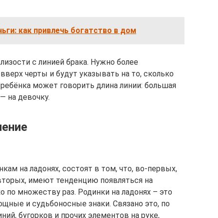
ньги: как привлечь богатство в дом
лизости с линией брака. Нужно более
верх черты и будут указывать на то, сколько
 ребёнка может говорить длина линии: большая
— на девочку.
чение
кам на ладонях, состоят в том, что, во-первых,
-вторых, имеют тенден­цию появляться на
 по множеству раз. Родинки на ладонях – это
щные и судьбоносные знаки. Связано это, по
иний, бугорков и прочих элементов на руке,