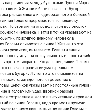
а в направлении между бугорками Луны и Марса.
на с линией Жизни и берет начало от бугорка
овека рискован­ного и подверженного в большей
ли линия Головы прерывает­ся, то человеку
рах. По этой линии определяются все энерге­
обности челове­ка. Петли и точки указывают на
обытий, присущую данному чело­веку в
я Голо­вы сливается с линией Жизни, то это
ном развитии, интеллекте. Если эти линии
рано проснувшуюся сексуальность в юности либо
в зрелом возрас­те. Когда конец линии Головы
 это означает развитие ума в ре­альном
яется к бугорку Луны, то это показывает на
тического, загадочного, стремление к
ло­вы цепочкой указывает на постоянные голов­
ние в голову или удар, двойной разрыв –
йся сотрясением мозга и значитель­ной травмой.
тий по линии Головы, надо провести прямую
указательного пальца вниз до линии Головы –