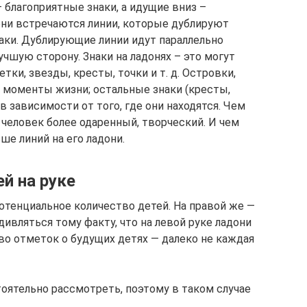
 бла­гоприятные знаки, а идущие вниз –
дони встречаются линии, которые дублируют
аки. Дублирующие линии идут параллельно
чшую сто­рону. Знаки на ладонях – это могут
ки, звезды, кресты, точ­ки и т. д. Островки,
 моменты жизни; остальные знаки (крес­ты,
в зависи­мости от того, где они находятся. Чем
человек более одаренный, творческий. И чем
ше линий на его ладони.
ей на руке
отенциальное количество детей. На правой же —
дивляться тому факту, что на левой руке ладони
о отметок о будущих детях — далеко не каждая
тоятельно рассмотреть, поэтому в таком случае