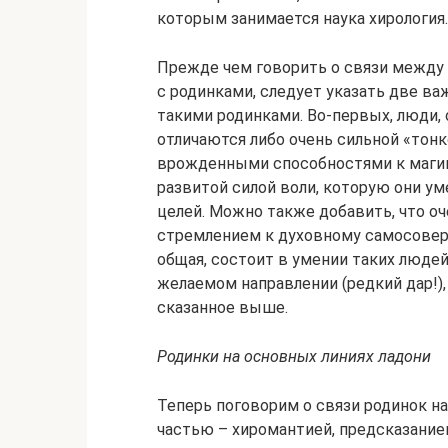
которым занимается наука хи­рология.
Прежде чем говорить о связи между к
с родинка­ми, следует указать две в
такими родинками. Во-первых, люди, 
отличаются либо очень сильной «тонк
врожденными спо­собностями к магии
развитой силой воли, которую они у
целей. Можно также добавить, что о
стремлением к духов­ному самосове
общая, состоит в умении таких люде
желаемом направлении (редкий дар!), 
сказанное выше.
Родинки на основных линиях ладони
Теперь поговорим о связи родинок на
частью – хи­романтией, предсказание