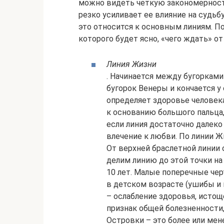
можно видеть четкую за­кономерность
резко усиливает ее влияние на судьб
это относится к основным линиям. П
которого будет ясно, «чего ждать» от
Линия Жизни
. Начинается между бугорками 
бугорок Венеры и кончается у 
определяет здоро­вье человека
к основанию большого пальца,
если линия достаточно далеко
влечение к любви. По линии Ж
От верхней браслетной линии о
делим линию до этой точки на 
10 лет. Малые поперечные чер
в детском возрасте (ушибы и п
– ослабление здоровья, истоще
признак общей бо­лезненности
Островки – это более или мен