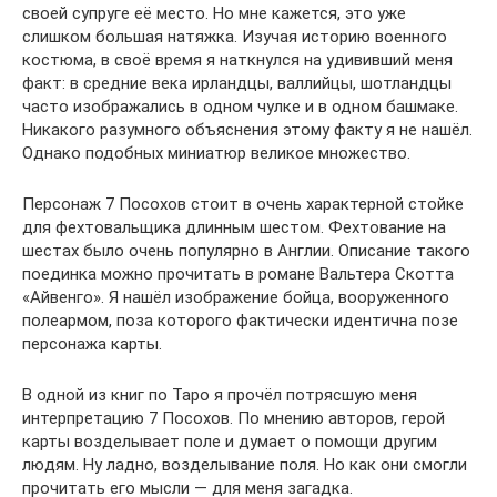
своей супруге её место. Но мне кажется, это уже
слишком большая натяжка. Изучая историю военного
костюма, в своё время я наткнулся на удививший меня
факт: в средние века ирландцы, валлийцы, шотландцы
часто изображались в одном чулке и в одном башмаке.
Никакого разумного объяснения этому факту я не нашёл.
Однако подобных миниатюр великое множество.
Персонаж 7 Посохов стоит в очень характерной стойке
для фехтовальщика длинным шестом. Фехтование на
шестах было очень популярно в Англии. Описание такого
поединка можно прочитать в романе Вальтера Скотта
«Айвенго». Я нашёл изображение бойца, вооруженного
полеармом, поза которого фактически идентична позе
персонажа карты.
В одной из книг по Таро я прочёл потрясшую меня
интерпретацию 7 Посохов. По мнению авторов, герой
карты возделывает поле и думает о помощи другим
людям. Ну ладно, возделывание поля. Но как они смогли
прочитать его мысли — для меня загадка.