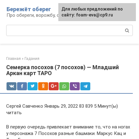
Перейти
Бережёт оберег
Для любых предложений по
к
Про обереги, ворожбу, сны и гадания
сайту: foam-eva@cp9.ru
контенту
Поиск:
Главная
»
Гадания
Семерка посохов (7 посохов) — Младший
Аркан карт ТАРО
Сергей Савченко Январь 29, 2022 83 839 5 Минут(ы)
читать
В первую очередь привлекает внимание то, что на ногах
у персонажа 7 Посохов разные башмаки. Маркус Кац и