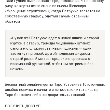
Тали Гудвин высказывают предположение, что в основу
рисунка карты легла сцена из пьесы Шекспира
«Укрощение строптивой», когда Петруччо является на
собственную свадьбу, одетый самым странным
образом.
«Ну как же! Петруччо едет в новой шляпе и старой
куртке, в старых, трижды лицованных штанах;
сапоги его служили свечными ящиками — один
застёгнут пряжкой, другой подвязан шнурком;
старый ржавый меч из городского арсенала с
изломанной рукояткой, отбитым острием и без
ножен».
Бесплатный онлайн-курс по Таро Устраните 10 ключевых
ошибок новичка и начните с лёгкостью читать карты
Таро без каких-либо предварительных знаний
ПОЛУЧИТЬ ДОСТУП