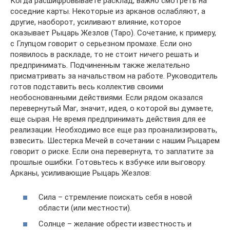
Когда расшифровываете расклад, важно смотреть на
соседние карты. Некоторые из арканов ослабляют, а
другие, наоборот, усиливают влияние, которое
оказывает Рыцарь Жезлов (Таро). Сочетание, к примеру,
с Глупцом говорит о серьезном промахе. Если оно
появилось в раскладе, то не стоит ничего решать и
предпринимать. Подчиненным также желательно
присматривать за начальством на работе. Руководитель
готов подставить весь коллектив своими
необоснованными действиями. Если рядом оказался
перевернутый Маг, значит, идея, о которой вы думаете,
еще сырая. Не время предпринимать действия для ее
реализации. Необходимо все еще раз проанализировать,
взвесить. Шестерка Мечей в сочетании с нашим Рыцарем
говорит о риске. Если она перевернута, то заплатите за
прошлые ошибки. Готовьтесь к взбучке или выговору.
Арканы, усиливающие Рыцарь Жезлов:
Сила – стремление поискать себя в новой
области (или местности).
Солнце – желание обрести известность и