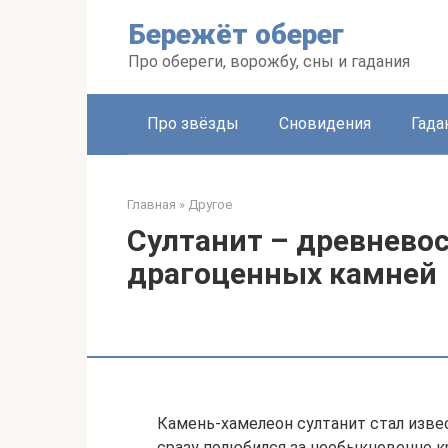
Перейти
Бережёт оберег
к
контенту
Про обереги, ворожбу, сны и гадания
Про звёзды
Сновидения
Гада
Главная
»
Другое
Султанит – древнево
драгоценных камней
Камень-хамелеон султанит стал изве
сразу полюбился за необыкновенно к