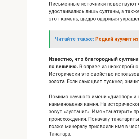
Письменные источники повествуют о 
удостаивались лишь султаны, а такж
этот камень, щедро одаривая украше
Читайте также:
Редкий нуумит из
Известно, что благородный султани
по величию.
В оправе из низкопробног
Исторически это свойство использов
золота. Если самоцвет тускнел, значи
Помимо научного имени «диаспор» и 
наименования камня. На историческо
зовут «зултанит». Имя «танатарит» 
происхождения. Поначалу танатарит
позже минералу присвоили имя в чес
Танатара.