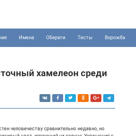
ния
Имена
Обереги
Тесты
Ворожба
сточный хамелеон среди
стен человечеству сравнительно недавно, но
расивый цвет, играющий на солнце. Украшения с