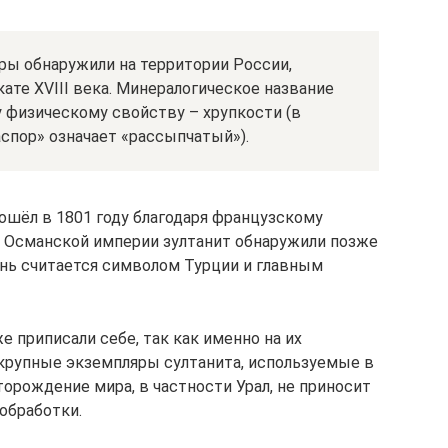
ы обнаружили на территории России,
кате XVIII века. Минералогическое название
 физическому свойству – хрупкости (в
спор» означает «рассыпчатый»).
шёл в 1801 году благодаря французскому
х Османской империи зултанит обнаружили позже
ень считается символом Турции и главным
 приписали себе, так как именно на их
крупные экземпляры султанита, используемые в
орождение мира, в частности Урал, не приносит
обработки.