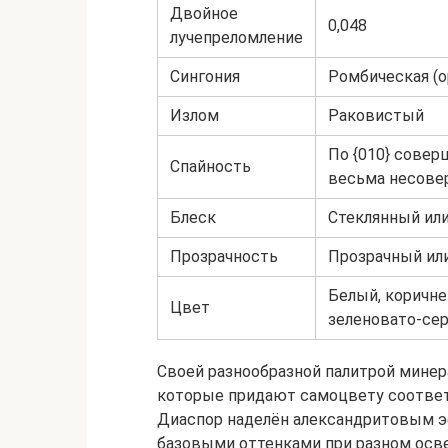
Двойное
0,048
лучепреломление
Сингония
Ромбическая (
Излом
Раковистый
По {010} соверш
Спайность
весьма несове
Блеск
Стеклянный ил
Прозрачность
Прозрачный ил
Белый, коричне
Цвет
зеленовато-се
Своей разнообразной палитрой минера
которые придают самоцвету соответ
Диаспор наделён александритовым 
базовыми оттенками при разном осве