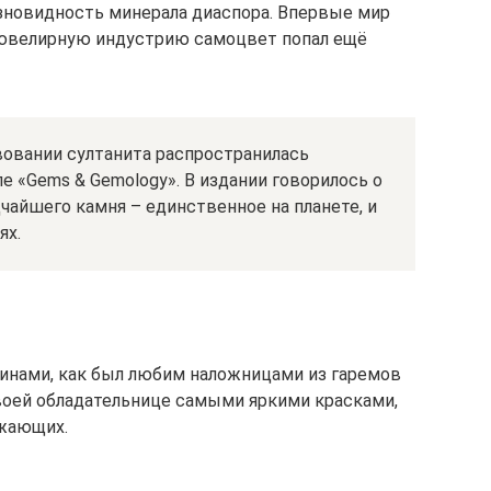
азновидность минерала диаспора. Впервые мир
в ювелирную индустрию самоцвет попал ещё
вовании султанита распространилась
е «Gems & Gemology». В издании говорилось о
чайшего камня – единственное на планете, и
ях.
инами, как был любим наложницами из гаремов
своей обладательнице самыми яркими красками,
ужающих.