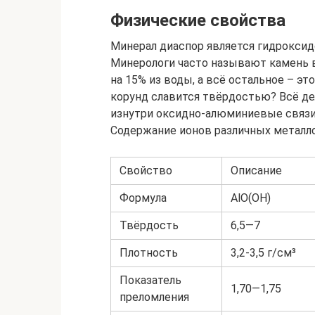
Физические свойства
Минерал диаспор является гидрокси
Минерологи часто называют камень в
на 15% из воды, а всё остальное – эт
корунд славится твёрдостью? Всё де
изнутри оксидно-алюминиевые связи,
Содержание ионов различных металло
Свойство
Описание
Формула
AlO(OH)
Твёрдость
6,5—7
Плотность
3,2-3,5 г/см³
Показатель
1,70—1,75
преломления