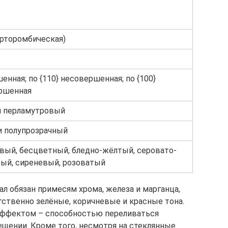
орторомбическая)
енная; по {110} несовершенная; по {100}
ршенная
и перламутровый
и полупрозрачный
вый, бесцветный, бледно-жёлтый, серовато-
рый, сиреневый, розоватый
л обязан примесям хрома, железа и марганца,
ственно зелёные, коричневые и красные тона.
эффектом – способностью переливаться
щении. Кроме того, несмотря на стеклянные