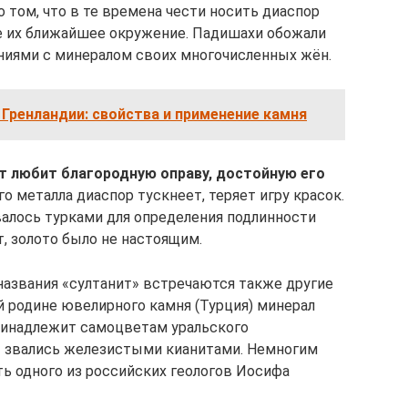
том, что в те времена чести носить диаспор
е их ближайшее окружение. Падишахи обожали
ниями с минералом своих многочисленных жён.
 Гренландии: свойства и применение камня
т любит благородную оправу, достойную его
о металла диаспор тускнеет, теряет игру красок.
алось турками для определения подлинности
т, золото было не настоящим.
названия «султанит» встречаются также другие
й родине ювелирного камня (Турция) минерал
принадлежит самоцветам уральского
ы звались железистыми кианитами. Немногим
ть одного из российских геологов Иосифа