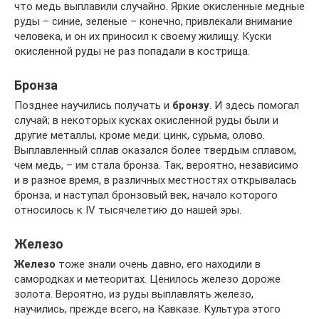
что медь выплавили случайно. Яркие окисленные медные
руды – синие, зеленые – конечно, привлекали внимание
человека, и он их приносил к своему жилищу. Куски
окисленной руды не раз попадали в кострища.
Бронза
Позднее научились получать и
бронзу
. И здесь помогал
случай; в некоторых кусках окисленной руды были и
другие металлы, кроме меди: цинк, сурьма, олово.
Выплавленный сплав оказался более твердым сплавом,
чем медь, – им стала бронза. Так, вероятно, независимо
и в разное время, в различных местностях открывалась
бронза, и наступал бронзовый век, начало которого
относилось к IV тысячелетию до нашей эры.
Железо
Железо
тоже знали очень давно, его находили в
самородках и метеоритах. Ценилось железо дороже
золота. Вероятно, из руды выплавлять железо,
научились, прежде всего, на Кавказе. Культура этого