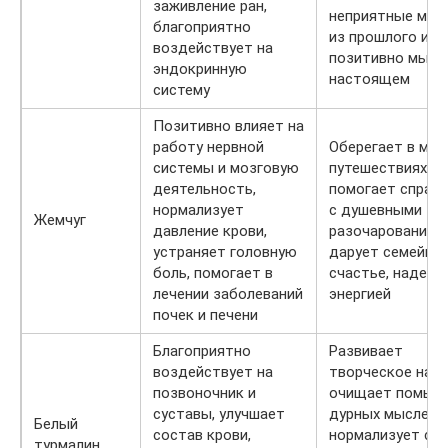
заживление ран,
неприятные мом
благоприятно
из прошлого и н
воздействует на
позитивно мысл
эндокринную
настоящем
систему
Позитивно влияет на
работу нервной
Оберегает в мор
системы и мозговую
путешествиях,
деятельность,
помогает справ
нормализует
с душевными
Жемчуг
давление крови,
разочарованиям
устраняет головную
дарует семейно
боль, помогает в
счастье, наделя
лечении заболеваний
энергией
почек и печени
Благоприятно
Развивает
воздействует на
творческое нача
позвоночник и
очищает помыс
суставы, улучшает
дурных мыслей,
Белый
состав крови,
нормализует сон
турмалин