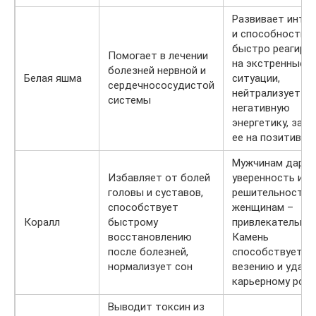
Развивает инту
и способность
быстро реагиро
Помогает в лечении
на экстренные
болезней нервной и
Белая яшма
ситуации,
сердечнососудистой
нейтрализует
системы
негативную
энергетику, зам
ее на позитивну
Мужчинам даруе
Избавляет от болей
уверенность и
головы и суставов,
решительность,
способствует
женщинам –
Коралл
быстрому
привлекательнос
восстановлению
Камень
после болезней,
способствует
нормализует сон
везению и удаче
карьерному рос
Выводит токсин из