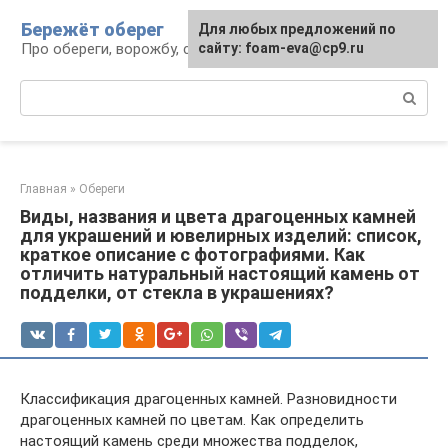
Перейти
Бережёт оберег
Для любых предложений по
к
Про обереги, ворожбу, сны и гадания
сайту: foam-eva@cp9.ru
контенту
Поиск:
Главная
»
Обереги
Виды, названия и цвета драгоценных камней
для украшений и ювелирных изделий: список,
краткое описание с фотографиями. Как
отличить натуральный настоящий камень от
подделки, от стекла в украшениях?
Классификация драгоценных камней. Разновидности
драгоценных камней по цветам. Как определить
настоящий камень среди множества подделок,