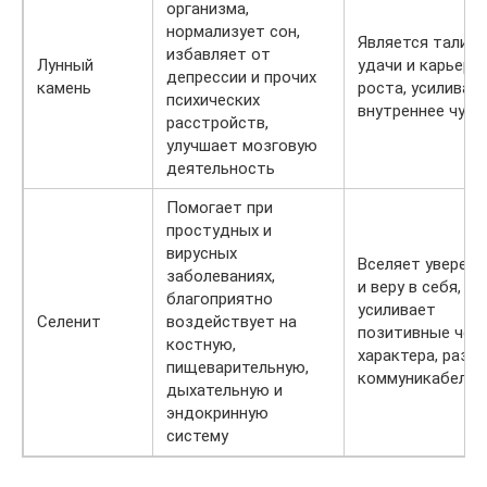
организма,
нормализует сон,
Является талис
избавляет от
Лунный
удачи и карьерн
депрессии и прочих
камень
роста, усиливае
психических
внутреннее чуть
расстройств,
улучшает мозговую
деятельность
Помогает при
простудных и
вирусных
Вселяет уверен
заболеваниях,
и веру в себя,
благоприятно
усиливает
Селенит
воздействует на
позитивные чер
костную,
характера, разв
пищеварительную,
коммуникабельн
дыхательную и
эндокринную
систему