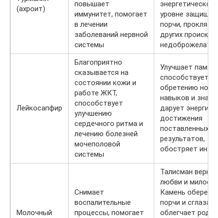
повышает
энергетическом
(ахроит)
иммунитет, помогает
уровне защищае
в лечении
порчи, прокляти
заболеваний нервной
других происков
системы
недоброжелател
Благоприятно
Улучшает память
сказывается на
способствует
состоянии кожи и
обретению новы
работе ЖКТ,
навыков и знани
способствует
Лейкосапфир
дарует энергию 
улучшению
достижения
сердечного ритма и
поставленных
лечению болезней
результатов,
мочеполовой
обостряет инту
системы
Талисман вернос
любви и милосер
Снимает
Камень оберега
воспалительные
порчи и сглаза,
Молочный
процессы, помогает
облегчает роды,