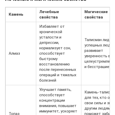
Лечебные
Магические
Камень
свойства
свойства
Избавляет от
хронической
усталости и
Талисман лидеро
депрессии,
успешных людей
нормализует сон,
развивает
Алмаз
способствует
уверенность в се
быстрому
целеустремленн
восстановлению
и бесстрашие
после перенесенных
операций и тяжелых
болезней
Улучшает память,
Камень-талисма
способствует
для тех, кто от
концентрации
свои силы и зна
внимания, повышает
другим людям. Т
иммунитет, ускоряет
Топаз
поможет забыт