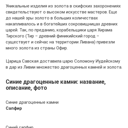
Уникальные изделия из золота в скифских захоронениях
свидетельствуют о высоком искусстве мастеров. Еще
до нашей эры золото в больших количествах
накапливалось и в богатейших сокровищницах древних
царей. Так, по преданию, корабельщики царя Хирама
Тирского (Тир – древний финикийский город –
существует и сейчас на территории Ливана) привезли
много золота из страны Офир.
Царица Савская доставила царю Соломону Иудейскому
в дар из Ливии множество драгоценных камней и золота.
Синие драгоценные камни: название,
описание, фото
Синие драгоценные камни
Сапфир
Синий сапфир