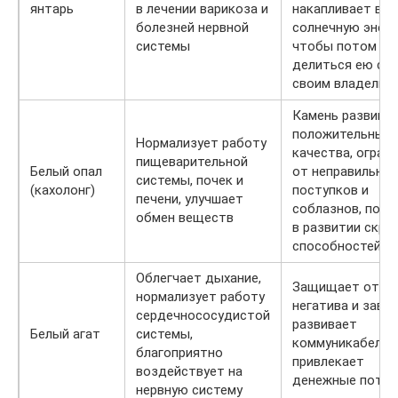
янтарь
в лечении варикоза и
накапливает в с
болезней нервной
солнечную энерг
системы
чтобы потом
делиться ею со
своим владельц
Камень развива
положительные
Нормализует работу
качества, ограж
пищеварительной
Белый опал
от неправильны
системы, почек и
(кахолонг)
поступков и
печени, улучшает
соблазнов, помо
обмен веществ
в развитии скр
способностей
Облегчает дыхание,
Защищает от
нормализует работу
негатива и завис
сердечнососудистой
развивает
Белый агат
системы,
коммуникабельн
благоприятно
привлекает
воздействует на
денежные поток
нервную систему