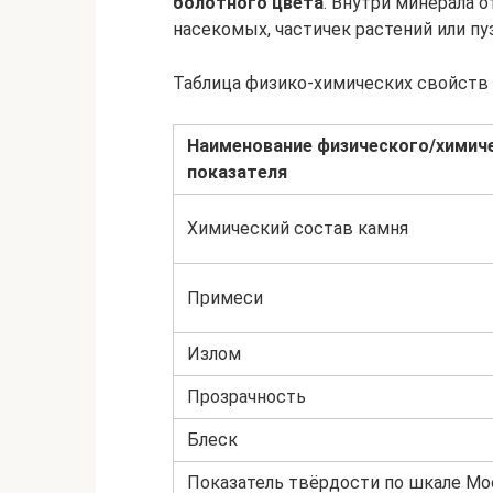
болотного цвета
. Внутри минерала 
насекомых, частичек растений или пу
Таблица физико-химических свойств 
Наименование физического/химич
показателя
Химический состав камня
Примеси
Излом
Прозрачность
Блеск
Показатель твёрдости по шкале Мо