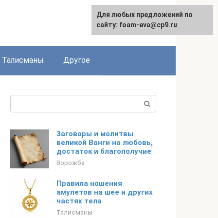
Для любых предложений по
сайту: foam-eva@cp9.ru
Талисманы
Другое
Поиск:
Заговоры и молитвы
великой Ванги на любовь,
достаток и благополучие
Ворожба
Правила ношения
амулетов на шее и других
частях тела
Талисманы