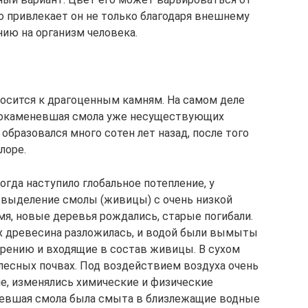
о привлекает он не только благодаря внешнему
нию на организм человека.
носится к драгоценным камням. На самом деле
о окаменевшая смола уже несуществующих
образовался много сотен лет назад, после того
лоре.
огда наступило глобальное потепление, у
 выделение смолы (живицы) с очень низкой
я, новые деревья рождались, старые погибали.
их древесина разложилась, и водой были вымыты
рению и входящие в состав живицы. В сухом
 лесных почвах. Под воздействием воздуха очень
е, изменялись химические и физические
рдевшая смола была смыта в близлежащие водные