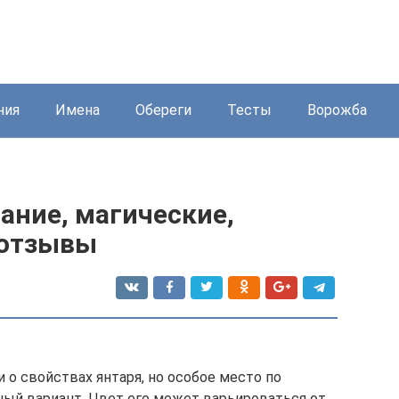
ния
Имена
Обереги
Тесты
Ворожба
ание, магические,
 отзывы
 о свойствах янтаря, но особое место по
ный вариант. Цвет его может варьироваться от