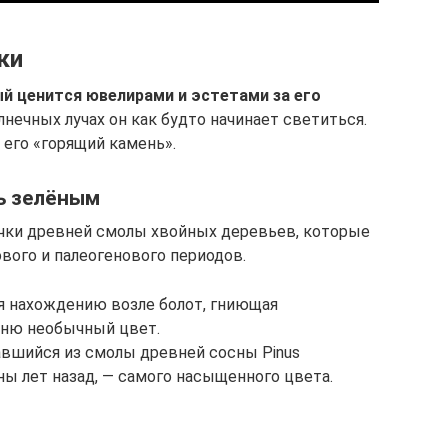
ки
й ценится ювелирами и эстетами за его
олнечных лучах он как будто начинает светиться.
 его «горящий камень».
ь зелёным
чки древней смолы хвойных деревьев, которые
вого и палеогенового периодов.
ря нахождению возле болот, гниющая
мню необычный цвет.
авшийся из смолы древней сосны Pinus
оны лет назад, — самого насыщенного цвета.