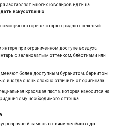
аря заставляет многих ювелиров идти на
здать искусственно
.
с помощью которых янтарю придают зелёный
 янтаря при ограниченном доступе воздуха.
янтарь с зеленоватым оттенком, блёстками или
дменяют более доступным буранитом, бернитом
ые иногда очень сложно отличить от оригинала.
ециальная красящая паста, которая наносится на
ридания ему необходимого оттенка.
а
олупрозрачный камень
от сине-зелёного до