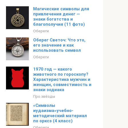
Магические символы для
привлечения денег —
знаки богатства и
благополучия (11 фото)
Обереги
Оберег Светоч: Что это,
его значение и как
использовать символ
Обереги
1970 год — какого
животного по гороскопу?
Характеристика мужчин и
женщин, совместимость и
знаки зодиака
Про звёзды
«Символы
иудаизма»учебно-
методический материал
по орксэ (4 класс)
Обереги