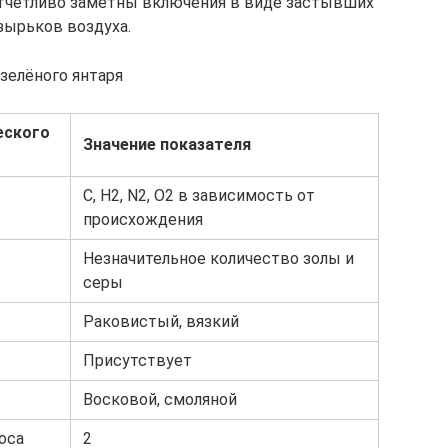
отчётливо заметны включения в виде застывших
зырьков воздуха.
зелёного янтаря
еского
Значение показателя
C, H2, N2, O2 в зависимость от
происхождения
Незначительное количество золы и
серы
Раковистый, вязкий
Присутствует
Восковой, смоляной
оса
2