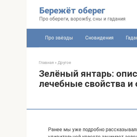
Перейти
Бережёт оберег
к
контенту
Про обереги, ворожбу, сны и гадания
Про звёзды
Сновидения
Гада
Главная
»
Другое
Зелёный янтарь: опис
лечебные свойства и
Ранее мы уже подробно рассказывали
удивительной красоте занимает зеле