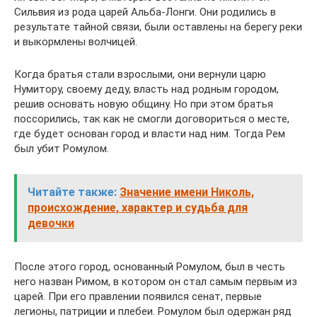
Сильвия из рода царей Альба-Лонги. Они родились в
результате тайной связи, были оставлены на берегу реки
и выкормлены волчицей.
Когда братья стали взрослыми, они вернули царю
Нумитору, своему деду, власть над родным городом,
решив основать новую общину. Но при этом братья
поссорились, так как не смогли договориться о месте,
где будет основан город и власти над ним. Тогда Рем
был убит Ромулом.
Читайте также:
Значение имени Николь,
происхождение, характер и судьба для
девочки
После этого город, основанный Ромулом, был в честь
него назван Римом, в котором он стал самым первым из
царей. При его правлении появился сенат, первые
легионы, патриции и плебеи. Ромулом был одержан ряд