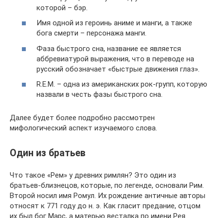
которой – бэр.
Имя одной из героинь аниме и манги, а также
бога смерти – персонажа манги.
Фаза быстрого сна, название ее является
аббревиатурой выражения, что в переводе на
русский обозначает «быстрые движения глаз».
R.E.M. – одна из американских рок-групп, которую
назвали в честь фазы быстрого сна.
Далее будет более подробно рассмотрен
мифологический аспект изучаемого слова.
Один из братьев
Что такое «Рем» у древних римлян? Это один из
братьев-близнецов, которые, по легенде, основали Рим.
Второй носил имя Ромул. Их рождение античные авторы
относят к 771 году до н. э. Как гласит предание, отцом
их был бог Марс, а матерью весталка по имени Рея