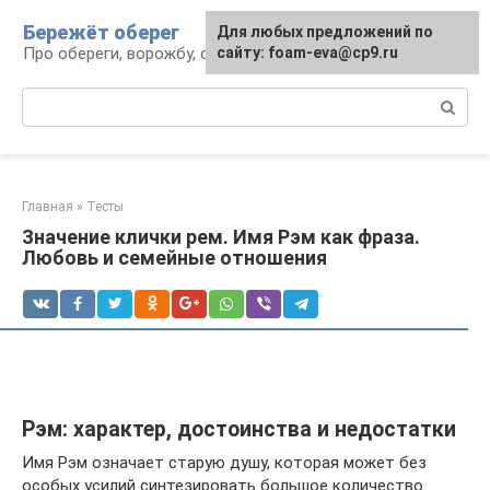
Перейти
Бережёт оберег
Для любых предложений по
к
Про обереги, ворожбу, сны и гадания
сайту: foam-eva@cp9.ru
контенту
Поиск:
Главная
»
Тесты
Значение клички рем. Имя Рэм как фраза.
Любовь и семейные отношения
Рэм: характер, достоинства и недостатки
Имя Рэм означает старую душу, которая может без
особых усилий синтезировать большое количество