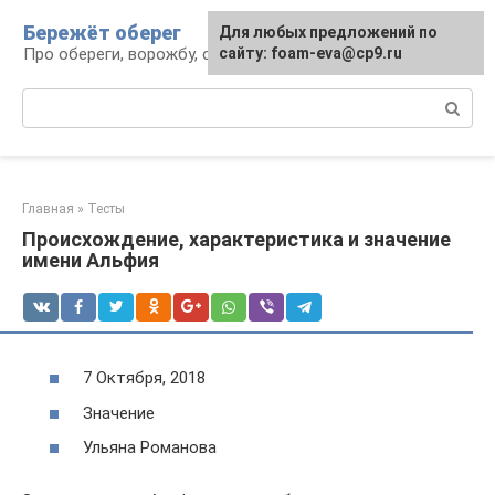
Перейти
Бережёт оберег
Для любых предложений по
к
Про обереги, ворожбу, сны и гадания
сайту: foam-eva@cp9.ru
контенту
Поиск:
Главная
»
Тесты
Происхождение, характеристика и значение
имени Альфия
7 Октября, 2018
Значение
Ульяна Романова