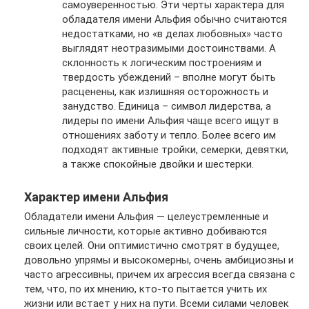
самоуверенностью. Эти черты характера для
обладателя имени Альфия обычно считаются
недостатками, но «в делах любовных» часто
выглядят неотразимыми достоинствами. А
склонность к логическим построениям и
твердость убеждений – вполне могут быть
расценены, как излишняя осторожность и
занудство. Единица – символ лидерства, а
лидеры по имени Альфия чаще всего ищут в
отношениях заботу и тепло. Более всего им
подходят активные тройки, семерки, девятки,
а также спокойные двойки и шестерки.
Характер имени Альфия
Обладатели имени Альфия — целеустремленные и
сильные личности, которые активно добиваются
своих целей. Они оптимистично смотрят в будущее,
довольно упрямы и высокомерны, очень амбициозны и
часто агрессивны, причем их агрессия всегда связана с
тем, что, по их мнению, кто-то пытается учить их
жизни или встает у них на пути. Всеми силами человек