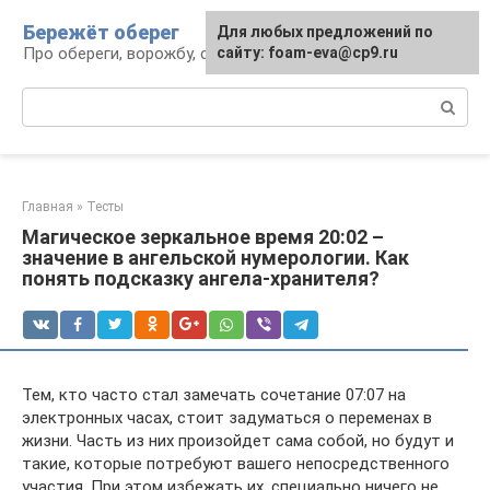
Перейти
Бережёт оберег
Для любых предложений по
к
Про обереги, ворожбу, сны и гадания
сайту: foam-eva@cp9.ru
контенту
Поиск:
Главная
»
Тесты
Магическое зеркальное время 20:02 –
значение в ангельской нумерологии. Как
понять подсказку ангела-хранителя?
Тем, кто часто стал замечать сочетание 07:07 на
электронных часах, стоит задуматься о переменах в
жизни. Часть из них произойдет сама собой, но будут и
такие, которые потребуют вашего непосредственного
участия. При этом избежать их, специально ничего не