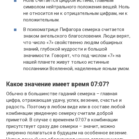
Ноль считается цифрой истины, главным
символом нейтрального положения вещей. Ноль
не относится ни к отрицательным цифрам, ни к
положительным.
В психоматрице Пифагора семерка считается
знаком ангельского благословения. Люди верят,
что число «7» свойственно людям обширных
знаний, глубокой мудрости и большой
значимости. Говорят, что под числом «7» на
нашей планете живут только истинные
посланники Вселенной, наделенные ясным умом.
Какое значение имеет время 07:07?
Обычно в большинстве гаданий семерка – главная
цифра, отражающая удачу, успех, везение, счастье и
радость. Поэтому в любом виде или в составе любой
комбинации увиденную семерку считали доброй
приметой. В случае с временем 07:07 в комбинации
присутствует сразу две семерки – значит, можно
уверенно полагаться в будущем на особенное везение.