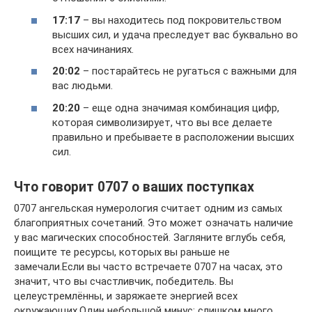
17:17
– вы находитесь под покровительством
высших сил, и удача преследует вас буквально во
всех начинаниях.
20:02
– постарайтесь не ругаться с важными для
вас людьми.
20:20
– еще одна значимая комбинация цифр,
которая символизирует, что вы все делаете
правильно и пребываете в расположении высших
сил.
Что говорит 0707 о ваших поступках
0707 ангельская нумерология считает одним из самых
благоприятных сочетаний. Это может означать наличие
у вас магических способностей. Загляните вглубь себя,
поищите те ресурсы, которых вы раньше не
замечали.Если вы часто встречаете 0707 на часах, это
значит, что вы счастливчик, победитель. Вы
целеустремлённы, и заряжаете энергией всех
окружающих.Один небольшой минус: слишком много