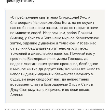
Тримифунтскому
«О преблаженне святителю Спиридоне! Умоли
благосердие Человеколюбца Бога, да не осудит
нас по беззакониям нашим, но да сотворит с нами
по милости своей. Испроси нам, рабам Божиим
(имена), у Христа и Бога наше мирное безмятежное
житие, здравие душевное и телесное. Избави нас
от всяких бед душевных и телесных, от всех
томлений и диавольских наветов. Поминай нас у
престола Вседержителя и умоли Господа, да
подаст многих наших грехов прощение, безбедное
и мирное житие да дарует нам, кончины же живота
непостыдная и мирныя и блаженства вечнаго в
будущем веце сподобит нас, да непрестанно
возсылаем славу и благодарение Отцу и Сыну и
Духу Святому, ныне и присно, и во веки веков.
Аминь».