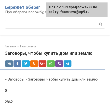
Перейти
Бережёт оберег
Для любых предложений по
к
Про обереги, ворожбу, сны и гадания
сайту: foam-eva@cp9.ru
контенту
Поиск:
Главная
»
Талисманы
Заговоры, чтобы купить дом или землю
» Заговоры » Заговоры, чтобы купить дом или землю
0
2862