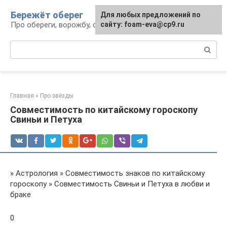
Перейти
Бережёт оберег
Для любых предложений по
к
Про обереги, ворожбу, сны и гадания
сайту: foam-eva@cp9.ru
контенту
Поиск:
Главная
»
Про звёзды
Совместимость по китайскому гороскопу
Свиньи и Петуха
» Астрология » Совместимость знаков по китайскому
гороскопу » Совместимость Свиньи и Петуха в любви и
браке
0