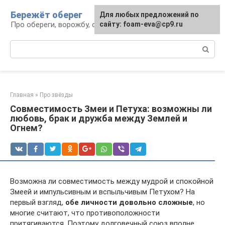
Перейти
Бережёт оберег
Для любых предложений по
к
Про обереги, ворожбу, сны и гадания
сайту: foam-eva@cp9.ru
контенту
Поиск:
Главная
»
Про звёзды
Совместимость Змеи и Петуха: возможны ли
любовь, брак и дружба между Землей и
Огнем?
Возможна ли совместимость между мудрой и спокойной
Змеей и импульсивным и вспыльчивым Петухом? На
первый взгляд,
обе личности довольно сложные
, но
многие считают, что противоположности
притягиваются. Поэтому долговечный союз вполне