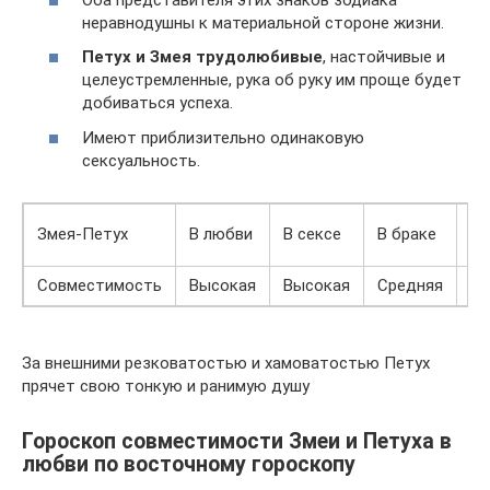
неравнодушны к материальной стороне жизни.
Петух и Змея трудолюбивые
, настойчивые и
целеустремленные, рука об руку им проще будет
добиваться успеха.
Имеют приблизительно одинаковую
сексуальность.
В
Змея-Петух
В любви
В сексе
В браке
др
Совместимость
Высокая
Высокая
Средняя
Ни
За внешними резковатостью и хамоватостью Петух
прячет свою тонкую и ранимую душу
Гороскоп совместимости Змеи и Петуха в
любви по восточному гороскопу