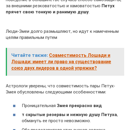
за внешними резковатостью и хамоватостью
Петух
прячет свою тонкую и ранимую душу
.
Люди-Змеи долго размышляют, но идут к намеченным
целям правильным путем
Читайте также:
Совместимость Лошади и
Лошади: имеет ли право на существование
союз двух лидеров в одной упряжке?
Астрологи уверены, что совместимость пары Петух-
Змея обусловлены следующими особенностями:
Проницательная
Змея прекрасно вид
т скрытые резервы и нежную душу Петуха
,
обмануть ее просто невозможно.
Оба представителя этих знаков зодиака