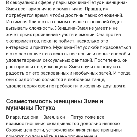
В сексуальной сфере у пары мужчина-Петух и женщина-
Змея все гармонично и романтично. Правда, им
потребуется время, чтобы достичь таких отношений.
Интимная близость в самом начале отношений будет
вызывать сложность. Женщина-Змея не умеет и не
хочет ярких проявлений чувств и эмоций. Она против
экспериментов, пока не поймет, насколько это
интересно и приятно. Мужчина-Петух любит красоваться
и это заставляет его искать все новые и новые способы
удовлетворения сексуальных фантазий. Постепенно, он
растормошит ее, и женщина-Змея научится получать
радость от его раскованных и необычных затей. И тогда
они с радостью сольются в любовном танце,
удовлетворяя свои потребности, и желания друг друга.
Совместимость женщины Змеи и
мужчины Петуха
В паре, где она – Змея, а он – Петух тоже все
взаимоотношения складываются довольно неплохо.
Схожие ценности, устремления, жизненные принципы
помогут людям найти взаимопонимание и