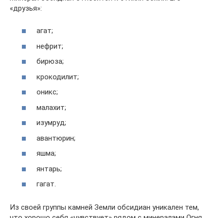
«друзья»:
агат;
нефрит;
бирюза;
крокодилит;
оникс;
малахит;
изумруд;
авантюрин;
яшма;
янтарь;
гагат.
Из своей группы камней Земли обсидиан уникален тем,
что хорошо себя «чувствует» рядом с минералами Огня.