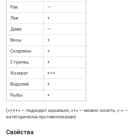
Рак
—
Лев
+
Дева
—
Весы
+
Скорпион
+
Стрелец
+
Козерог
+++
Водолей
+
Рыбы
+
(«+++» — подходит идеально, «+» — можно носить, «-» —
категорически противопоказан)
Свойства