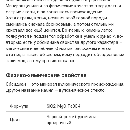
Минерал ценили и за физические качества: твердость и
острые сколы, и за «огненное» происхождение.
Хотя стрелы, копья, ножи из этой горной породы
сменились сначала бронзовыми, а потом стальными —
кристалл все ещё ценится. Во-первых, камень легко
полируется и поддается обработке в умелых руках. А во-
вторых, есть у обсидиана свойства другого характера —
магические и лечебные. О них мы расскажем в этой
статье, а также объясним, кому подходит обсидиановый
талисман, а кому противопоказан.
Физико-химические свойства
Обсидиан — это минерал вулканического происхождения.
Другое название камня — вулканическое стекло.
Формула
SiO2; MgO, Fe3O4
Чёрный, реже бурый или
Цвет
прозрачный