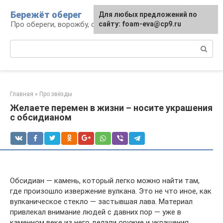
Перейти
Бережёт оберег
Для любых предложений по
к
Про обереги, ворожбу, сны и гадания
сайту: foam-eva@cp9.ru
контенту
Поиск:
Главная
»
Про звёзды
Желаете перемен в жизни – носите украшения
с обсидианом
Обсидиан — камень, который легко можно найти там,
где произошло извержение вулкана. Это не что иное, как
вулканическое стекло — застывшая лава. Материал
привлекал внимание людей с давних пор — уже в
каменном веке из него делали оружие и украшения.