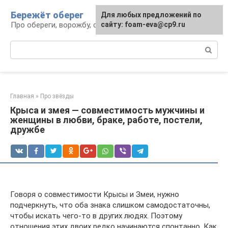
Перейти
Бережёт оберег
Для любых предложений по
к
Про обереги, ворожбу, сны и гадания
сайту: foam-eva@cp9.ru
контенту
Поиск:
Главная
»
Про звёзды
Крыса и змея — совместимость мужчины и
женщины в любви, браке, работе, постели,
дружбе
Говоря о совместимости Крысы и Змеи, нужно
подчеркнуть, что оба знака слишком самодостаточны,
чтобы искать чего-то в других людях. Поэтому
отношения этих двоих редко начинаются спонтанно. Как