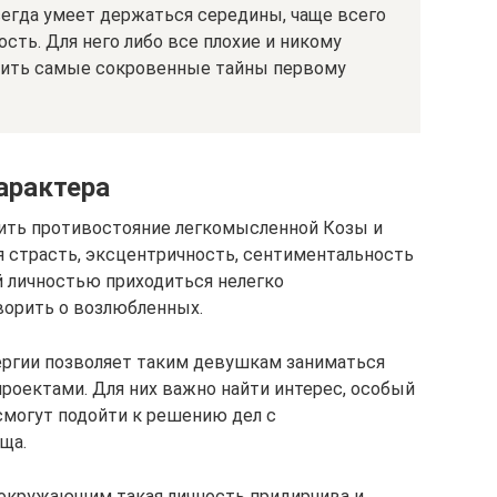
егда умеет держаться середины, чаще всего
ость. Для него либо все плохие и никому
ерить самые сокровенные тайны первому
арактера
ить противостояние легкомысленной Козы и
я страсть, эксцентричность, сентиментальность
й личностью приходиться нелегко
оворить о возлюбленных.
ергии позволяет таким девушкам заниматься
роектами. Для них важно найти интерес, особый
смогут подойти к решению дел с
ща.
К окружающим такая личность придирчива и