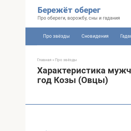
Перейти
Бережёт оберег
к
контенту
Про обереги, ворожбу, сны и гадания
Про звёзды
Сновидения
Гада
Главная
»
Про звёзды
Характеристика мужч
год Козы (Овцы)