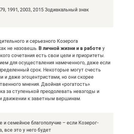
979, 1991, 2003, 2015 Зодиакальный знак
дительного и серьезного Козерога
как не назовешь.
В личной жизни и в работе
у
кого сочетания есть свои цели и приоритеты.
ием для осуществления намеченного, даже если
определенный срок. Некоторые могут счесть
и и даже эгоцентристами, но они скорее
твенного мнения. Двойная «рогатость»
ка за ступенькой преодолевать невзгоды и
ри движении к заветным вершинам.
е и семейное благополучие – если Козерог-
, все это у него будет