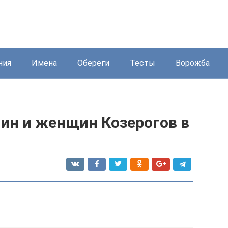
ния
Имена
Обереги
Тесты
Ворожба
ин и женщин Козерогов в