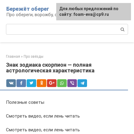
Перейти
Бережёт оберег
Для любых предложений по
к
Про обереги, ворожбу, сны и гадания
сайту: foam-eva@cp9.ru
контенту
Поиск:
Главная
»
Про звёзды
Знак зодиака скорпион — полная
астрологическая характеристика
Полезные советы
Смотреть видео, если лень читать
Смотреть видео, если лень читать