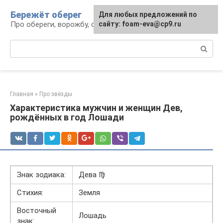
Перейти
Бережёт оберег
Для любых предложений по
к
Про обереги, ворожбу, сны и гадания
сайту: foam-eva@cp9.ru
контенту
Поиск:
Главная
»
Про звёзды
Характеристика мужчин и женщин Дев,
рождённых в год Лошади
Знак зодиака:
Дева ♍
Стихия:
Земля
Восточный
Лошадь
знак: