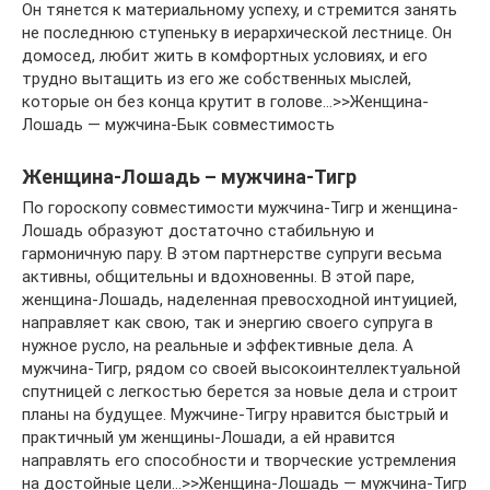
Он тянется к материальному успеху, и стремится занять
не последнюю ступеньку в иерархической лестнице. Он
домосед, любит жить в комфортных условиях, и его
трудно вытащить из его же собственных мыслей,
которые он без конца крутит в голове…>>Женщина-
Лошадь — мужчина-Бык совместимость
Женщина-Лошадь – мужчина-Тигр
По гороскопу совместимости мужчина-Тигр и женщина-
Лошадь образуют достаточно стабильную и
гармоничную пару. В этом партнерстве супруги весьма
активны, общительны и вдохновенны. В этой паре,
женщина-Лошадь, наделенная превосходной интуицией,
направляет как свою, так и энергию своего супруга в
нужное русло, на реальные и эффективные дела. А
мужчина-Тигр, рядом со своей высокоинтеллектуальной
спутницей с легкостью берется за новые дела и строит
планы на будущее. Мужчине-Тигру нравится быстрый и
практичный ум женщины-Лошади, а ей нравится
направлять его способности и творческие устремления
на достойные цели…>>Женщина-Лошадь — мужчина-Тигр