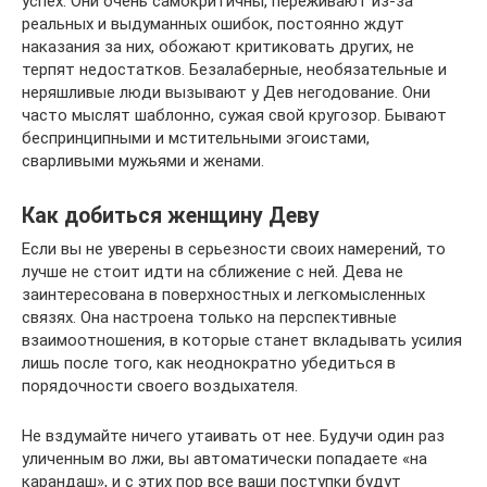
успех. Они очень самокритичны, переживают из-за
реальных и выдуманных ошибок, постоянно ждут
наказания за них, обожают критиковать других, не
терпят недостатков. Безалаберные, необязательные и
неряшливые люди вызывают у Дев негодование. Они
часто мыслят шаблонно, сужая свой кругозор. Бывают
беспринципными и мстительными эгоистами,
сварливыми мужьями и женами.
Как добиться женщину Деву
Если вы не уверены в серьезности своих намерений, то
лучше не стоит идти на сближение с ней. Дева не
заинтересована в поверхностных и легкомысленных
связях. Она настроена только на перспективные
взаимоотношения, в которые станет вкладывать усилия
лишь после того, как неоднократно убедиться в
порядочности своего воздыхателя.
Не вздумайте ничего утаивать от нее. Будучи один раз
уличенным во лжи, вы автоматически попадаете «на
карандаш», и с этих пор все ваши поступки будут