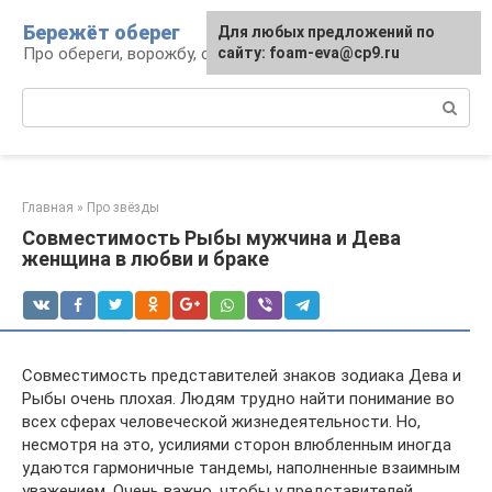
Перейти
Бережёт оберег
Для любых предложений по
к
Про обереги, ворожбу, сны и гадания
сайту: foam-eva@cp9.ru
контенту
Поиск:
Главная
»
Про звёзды
Совместимость Рыбы мужчина и Дева
женщина в любви и браке
Совместимость представителей знаков зодиака Дева и
Рыбы очень плохая. Людям трудно найти понимание во
всех сферах человеческой жизнедеятельности. Но,
несмотря на это, усилиями сторон влюбленным иногда
удаются гармоничные тандемы, наполненные взаимным
уважением. Очень важно, чтобы у представителей