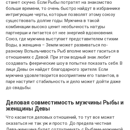
станет скучно. Если Рыбы потратят на знакомство
больше времени, то очень быстро найдут в избраннике
интригующие черты, которые позволят этому союзу
существовать долгие годы. Мужчина в такой
комбинации высоко ценит необычность натуры
партнерши и питается от нее энергией вдохновения.
Союз, где мужчина выступает представителем стихии
Воды, а женщина – Земли может развиваться по-
разному. Вспыльчивость Рыб вполне может гаситься в
отношениях с Девой. При этом водный знак любит
создавать феерические шоу в попытке показать себя. В
лице Девы он найдет благодарного зрителя. Если
мужчина удовлетворится восприятием его талантов, в
паре наступит стабильность и дело может дойти даже
до свадьбы.
Деловая совместимость мужчины Рыбы и
женщины Девы
Что касается деловых отношений, то тут все может
оказаться не так уж и просто. До предела честная
Дева-женщина будет сотрудничать с Рыбами-мужчиной