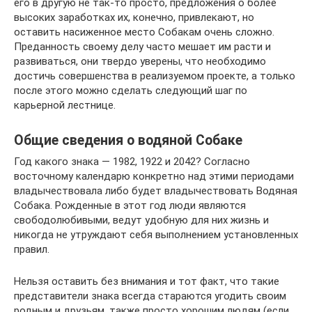
его в другую не так-то просто, предложения о более
высоких заработках их, конечно, привлекают, но
оставить насиженное место Собакам очень сложно.
Преданность своему делу часто мешает им расти и
развиваться, они твердо уверены, что необходимо
достичь совершенства в реализуемом проекте, а только
после этого можно сделать следующий шаг по
карьерной лестнице.
Общие сведения о водяной Собаке
Год какого знака — 1982, 1922 и 2042? Согласно
восточному календарю конкретно над этими периодами
владычествовала либо будет владычествовать Водяная
Собака. Рожденные в этот год люди являются
свободолюбивыми, ведут удобную для них жизнь и
никогда не утруждают себя выполнением установленных
правил.
Нельзя оставить без внимания и тот факт, что такие
представители знака всегда стараются угодить своим
родным и друзьям, также просто хорошим людям (если,