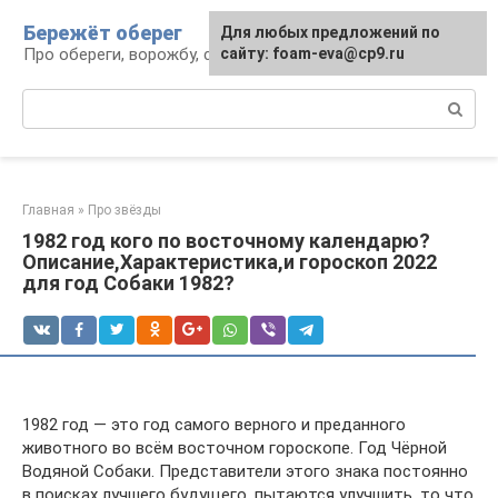
Перейти
Бережёт оберег
Для любых предложений по
к
Про обереги, ворожбу, сны и гадания
сайту: foam-eva@cp9.ru
контенту
Поиск:
Главная
»
Про звёзды
1982 год кого по восточному календарю?
Описание,Характеристика,и гороскоп 2022
для год Собаки 1982?
1982 год — это год самого верного и преданного
животного во всём восточном гороскопе. Год Чёрной
Водяной Собаки. Представители этого знака постоянно
в поисках лучшего будущего, пытаются улучшить, то что