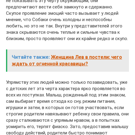
не показывать эту черту окружающим, они
предпочитают вести себя замкнуто и сдержанно.
Скупое проявление эмоций часто вызывает у людей
мнение, что Собаки очень холодны и неспособны
любить, но это не так. Внутри у представителей этого
знака скрываются очень теплые и сильные чувства к
близким, просто проявляют они их крайне редко и скупо.
Читайте также:
Женщина Лев в постели: чего
ждать от огненной красавицы?
Упрямству этих людей можно только позавидовать, уже
с детских лет эта черта характера ярко проявляется во
всех их поступках. Малыш, рожденный под этим знаком,
сам выбирает время отхода ко сну, режим питания,
игрушки и затеи, в которых он готов участвовать, если
строгие родители навязывают ребенку свои правила, они
сразу сталкиваются с упрямым нравом, а в попытках
усмирить его, терпят фиаско. Зато, предоставив малышу
свободу действий, родители быстро понимают