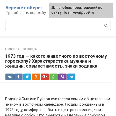
Перейти
Бережёт оберег
Для любых предложений по
к
Про обереги, ворожбу, сны и гадания
сайту: foam-eva@cp9.ru
контенту
Поиск:
Главная
»
Про звёзды
1973 год — какого животного по восточному
гороскопу? Характеристика мужчин и
женщин, совместимость, знаки зодиака
Водяной Бык или Буйвол считается самым общительным
знаком в восточном календаре. Людям, рождённым в
1973 году, комфортнее быть в центре внимания, чем
наедине с собой. Это личности, наделённые природой