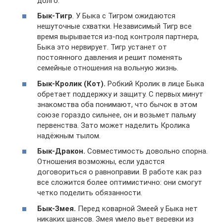
долго.
Бык-Тигр
. У Быка с Тигром ожидаются
нешуточные схватки. Независимый Тигр все
время вырывается из-под контроля партнера,
Быка это нервирует. Тигр устанет от
постоянного давления и решит поменять
семейные отношения на вольную жизнь.
Бык-Кролик (Кот).
Робкий Кролик в лице Быка
обретает поддержку и защиту. С первых минут
знакомства оба понимают, что бычок в этом
союзе гораздо сильнее, он и возьмет пальму
первенства. Зато может наделить Кролика
надёжным тылом.
Бык-Дракон.
Совместимость довольно спорна.
Отношения возможны, если удастся
договориться о равноправии. В работе как раз
все сложится более оптимистично: они смогут
четко поделить обязанности.
Бык-Змея.
Перед коварной Змеей у Быка нет
никаких шансов. Змея умело вьет веревки из