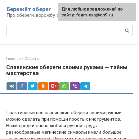
Перейти
Бережёт оберег
Для любых предложений по
к
Про обереги, ворожбу, сны и гадания
сайту: foam-eva@cp9.ru
контенту
Поиск:
Главная
»
Обереги
Славянские обереги своими руками — тайны
мастерства
Практически все славянские обереги своими руками
можно сделать при помощи простых инструментов.
Наши предки очень любили ручной труд, а
разнообразные магические символы имели большое
значение в их жизни. При этом, практически всегда все