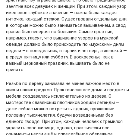
христианству, играла вышивка. Это было традиционное
занятие всех девушек и женщин. При этом, каждый узор
имел своё глубокое значение — важна была каждая
ниточка, каждый стежок. Существовали отдельные дни,
в которые можно было заниматься вышиванием, а свод
правил был невероятно большим. Самые простые,
например, гласят, что вышивание узоров на мужской
одежде должно было происходить по «мужским» дням
недели – в понедельник, вторник и четверг, а женской —
в среду, пятницу или субботу. В воскресенье, как в
важный церковный праздник, вышивать было не
принято.
Резьба по дереву занимала не менее важное место в
жизни наших предков. Практически все дома и предметы
мебели создавались исключительно из дерева. О
мастерстве славянских плотников ходили легенды —
даже сейчас можно встретить здания, прожившие
половину тысячелетия, будучи возведенными без
единого гвоздя. При этом, каждый человек стремился
украсить своё жилище, однако, практически все
орнаменты несли ещё и определённое обережное