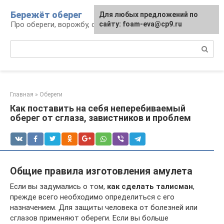
Перейти
Бережёт оберег
Для любых предложений по
к
Про обереги, ворожбу, сны и гадания
сайту: foam-eva@cp9.ru
контенту
Поиск:
Главная
»
Обереги
Как поставить на себя неперебиваемый
оберег от сглаза, завистников и проблем
Общие правила изготовления амулета
Если вы задумались о том,
как сделать талисман
,
прежде всего необходимо определиться с его
назначением. Для защиты человека от болезней или
сглазов применяют обереги. Если вы больше