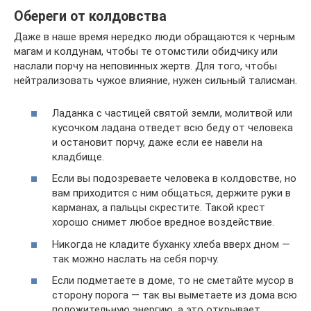
Обереги от колдовства
Даже в наше время нередко люди обращаются к черным
магам и колдунам, чтобы те отомстили обидчику или
наслали порчу на неповинных жертв. Для того, чтобы
нейтрализовать чужое влияние, нужен сильный талисман.
Ладанка с частицей святой земли, молитвой или
кусочком ладана отведет всю беду от человека
и остановит порчу, даже если ее навели на
кладбище.
Если вы подозреваете человека в колдовстве, но
вам приходится с ним общаться, держите руки в
карманах, а пальцы скрестите. Такой крест
хорошо снимет любое вредное воздействие.
Никогда не кладите буханку хлеба вверх дном —
так можно наслать на себя порчу.
Если подметаете в доме, то не сметайте мусор в
сторону порога — так вы выметаете из дома всю
положительную энергию, а это открывает