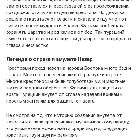
сам он состарился и, рассказав ей о ее происхождении,
предложил стать наследницей престола. Но девушка
решила отказаться от власти и сказала отцу, что тот
лишится своей мудрости. Взамен Фатима пообещала
охранять царство и род халифа от бед. Так турецкий
амулет от сглаза стал защитой для простого народа от
сглаза и несчастья.
Легенда о страхе и амулете Назар
Крестовый поход навел на народы Востока много бед и
страха. Местное население жило в разрухе и страхе.
Многие крестоносцы были голубоглазыми, и местные
жители создали оберег глаз Фатимы для защиты от
врага. Турецкий амулет от сглаза надевали воинам и
простым жителям для защиты от врага.
Не смотря на то, что историю создания амулета от
зависти и сглаза приписывают мусульманскому народу,
его упоминание можно найти среди людей, следующих
христианству и другим религиям.