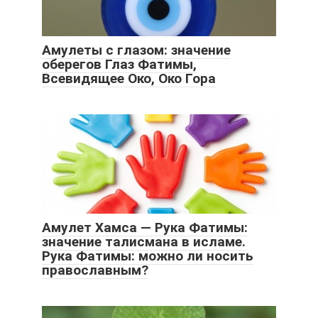
Амулеты с глазом: значение
оберегов Глаз Фатимы,
Всевидящее Око, Око Гора
Амулет Хамса — Рука Фатимы:
значение талисмана в исламе.
Рука Фатимы: можно ли носить
православным?