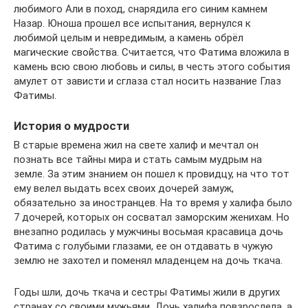
любимого Али в поход, снарядила его синим камнем
Назар. Юноша прошел все испытания, вернулся к
любимой целым и невредимым, а камень обрёл
магические свойства. Считается, что Фатима вложила в
камень всю свою любовь и силы, в честь этого события
амулет от зависти и сглаза стал носить название Глаз
Фатимы.
История о мудрости
В старые времена жил на свете халиф и мечтал он
познать все тайны мира и стать самым мудрым на
земле. За этим знанием он пошел к провидцу, на что тот
ему велел выдать всех своих дочерей замуж,
обязательно за иностранцев. На то время у халифа было
7 дочерей, которых он сосватал заморским женихам. Но
внезапно родилась у мужчины восьмая красавица дочь
Фатима с голубыми глазами, ее он отдавать в чужую
землю не захотел и поменял младенцем на дочь ткача.
Годы шли, дочь ткача и сестры Фатимы жили в других
странах со своими мужьями. Дочь халифа повзрослела, а