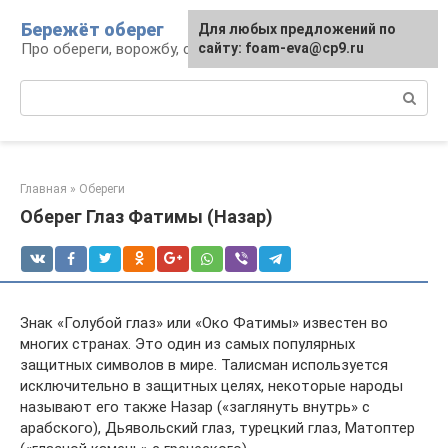
Перейти
Бережёт оберег
Для любых предложений по
к
Про обереги, ворожбу, сны и гадания
сайту: foam-eva@cp9.ru
контенту
Поиск:
Главная
»
Обереги
Оберег Глаз Фатимы (Назар)
Знак «Голубой глаз» или «Око Фатимы» известен во
многих странах. Это один из самых популярных
защитных символов в мире. Талисман используется
исключительно в защитных целях, некоторые народы
называют его также Назар («заглянуть внутрь» с
арабского), Дьявольский глаз, турецкий глаз, Матоптер