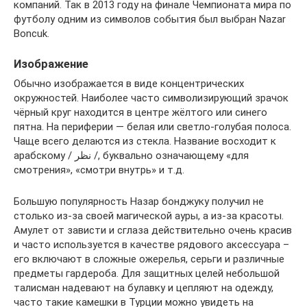
компаний. Так в 2013 году на финале Чемпионата мира по
футболу одним из символов события был выбран Nazar
Boncuk.
Изображение
Обычно изображается в виде концентрических
окружностей. Наиболее часто символизирующий зрачок
чёрный круг находится в центре жёлтого или синего
пятна. На периферии — белая или светло-голубая полоса.
Чаще всего делаются из стекла. Название восходит к
арабскому / نظر /, буквально означающему «для
смотрения», «смотри внутрь» и т.д.
Большую популярность Назар бонджуку получил не
столько из-за своей магической ауры, а из-за красоты.
Амулет от зависти и сглаза действительно очень красив
и часто используется в качестве рядового аксессуара –
его включают в сложные ожерелья, серьги и различные
предметы гардероба. Для защитных целей небольшой
талисман надевают на булавку и цепляют на одежду,
часто такие камешки в Турции можно увидеть на