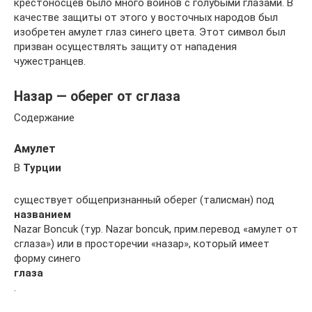
крестоносцев было много воинов с голубыми глазами. В
качестве защиты от этого у восточных народов был
изобретен амулет глаз синего цвета. Этот символ был
призван осуществлять защиту от нападения
чужестранцев.
Назар — оберег от сглаза
Содержание
Амулет
В
Турции
существует общепризнанный оберег (талисман) под
названием
Nazar Boncuk (тур. Nazar boncuk, прим.перевод «амулет от
сглаза») или в просторечии «назар», который имеет
форму синего
глаза
.