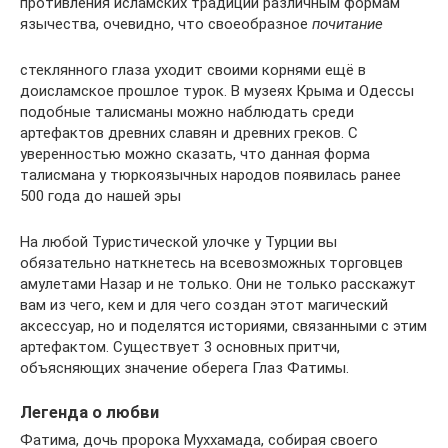
противления исламских традиций различным формам
язычества, очевидно, что своеобразное
почитание
стеклянного глаза уходит своими корнями ещё в
доисламское прошлое турок. В музеях Крыма и Одессы
подобные талисманы можно наблюдать среди
артефактов древних славян и древних греков. С
уверенностью можно сказать, что данная форма
талисмана у тюркоязычных народов появилась ранее
500 года до нашей эры
На любой Туристической улочке у Турции вы
обязательно наткнетесь на всевозможных торговцев
амулетами Назар и не только. Они не только расскажут
вам из чего, кем и для чего создан этот магический
аксессуар, но и поделятся историями, связанными с этим
артефактом. Существует 3 основных притчи,
объясняющих значение оберега Глаз Фатимы.
Легенда о любви
Фатима, дочь пророка Муххамада, собирая своего