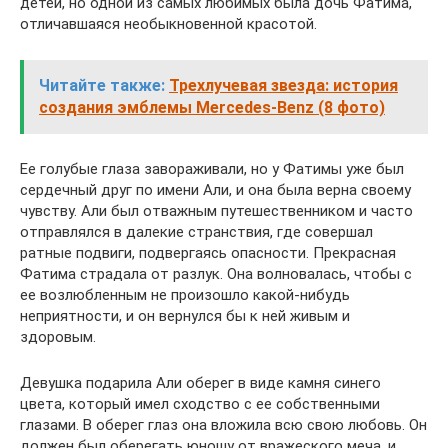
детей, но одной из самых любимых была дочь Фатима,
отличавшаяся необыкновенной красотой.
Читайте также:
Трехлучевая звезда: история
создания эмблемы Mercedes-Benz (8 фото)
Ее голубые глаза завораживали, но у Фатимы уже был
сердечный друг по имени Али, и она была верна своему
чувству. Али был отважным путешественником и часто
отправлялся в далекие странствия, где совершал
ратные подвиги, подвергаясь опасности. Прекрасная
Фатима страдала от разлук. Она волновалась, чтобы с
ее возлюбленным не произошло какой-нибудь
неприятности, и он вернулся бы к ней живым и
здоровым.
Девушка подарила Али оберег в виде камня синего
цвета, который имел сходство с ее собственными
глазами. В оберег глаз она вложила всю свою любовь. Он
должен был оберегать юношу от вражеского меча, и