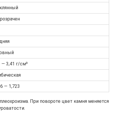
клянный
розрачен
дняя
овный
6 — 3,41 г/см³
бическая
86 — 1,723
 плеохроизма. При повороте цвет камня меняется
уроватости.