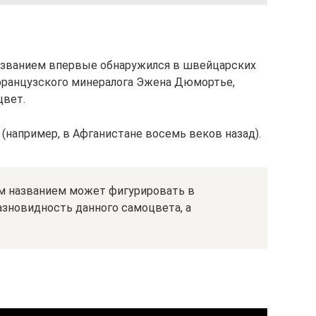
азванием впервые обнаружился в швейцарских
и французского минералога Эжена Дюмортье,
цвет.
(например, в Афганистане восемь веков назад).
им названием может фигурировать в
разновидность данного самоцвета, а