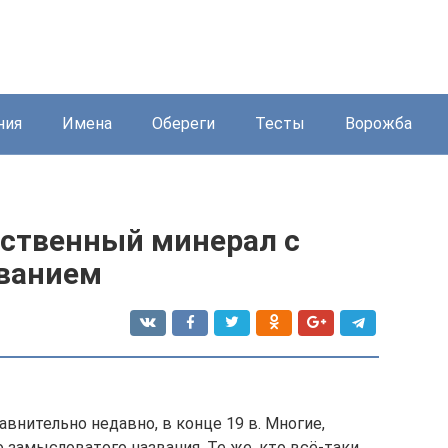
ния
Имена
Обереги
Тесты
Ворожба
ственный минерал с
ванием
нительно недавно, в конце 19 в. Многие,
о замысловатого названия. Те же, кто всё-таки