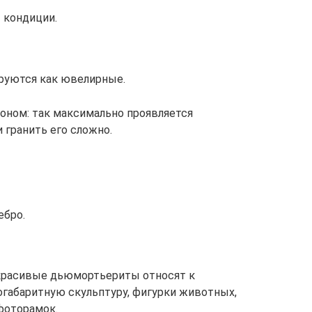
 кондиции.
руются как ювелирные.
ном: так максимально проявляется
 гранить его сложно.
ебро.
 красивые дьюмортьериты относят к
габаритную скульптуру, фигурки животных,
фоторамок.