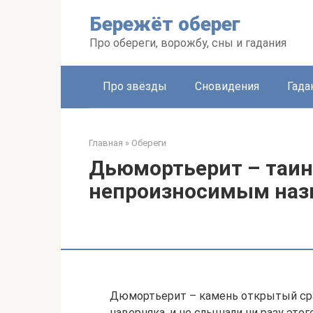
Перейти
Бережёт оберег
к
контенту
Про обереги, ворожбу, сны и гадания
Про звёзды
Сновидения
Гада
Главная
»
Обереги
Дьюмортьерит – таин
непроизносимым наз
Дюмортьерит – камень открытый срав
наверняка, и не слышали ни разу этог