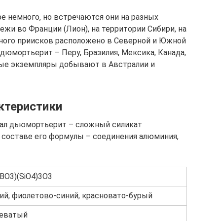
 немного, но встречаются они на разных
ежи во Франции (Лион), на территории Сибири, на
Много приисков расположено в Северной и Южной
дюмортьерит – Перу, Бразилия, Мексика, Канада,
ые экземпляры добывают в Австралии и
ктеристики
ал дьюмортьерит – сложный силикат
 составе его формулы – соединения алюминия,
(BO3)(SiO4)3O3
ий, фиолетово-синий, красновато-бурый
еватый