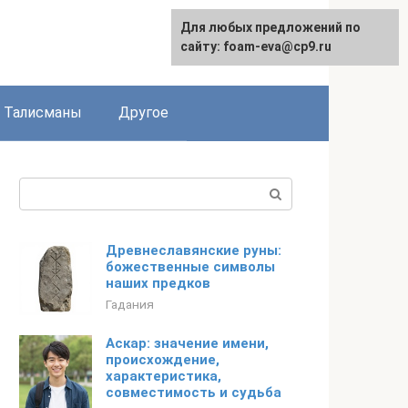
Для любых предложений по
сайту: foam-eva@cp9.ru
Талисманы
Другое
Поиск:
Древнеславянские руны:
божественные символы
наших предков
Гадания
Аскар: значение имени,
происхождение,
характеристика,
совместимость и судьба