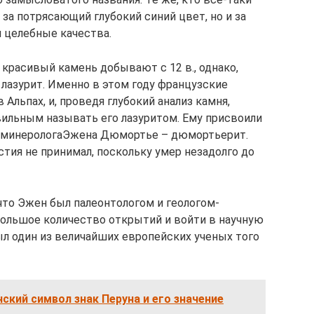
 за потрясающий глубокий синий цвет, но и за
и целебные качества.
красивый камень добывают с 12 в., однако,
а лазурит. Именно в этом году французские
Альпах, и, проведя глубокий анализ камня,
вильным называть его лазуритом. Ему присвоили
о минерологаЭжена Дюмортье – дюмортьерит.
тия не принимал, поскольку умер незадолго до
 что Эжен был палеонтологом и геологом-
ольшое количество открытий и войти в научную
ыл один из величайших европейских ученых того
ский символ знак Перуна и его значение