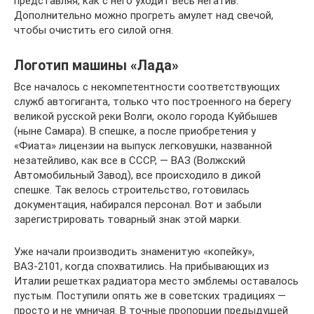
представляя, как с него уходит весь негатив.
Дополнительно можно прогреть амулет над свечой,
чтобы очистить его силой огня.
Логотип машины «Лада»
Все началось с некомпетентности соответствующих
служб автогиганта, только что построенного на берегу
великой русской реки Волги, около города Куйбышев
(ныне Самара). В спешке, а после приобретения у
«Фиата» лицензии на выпуск легковушки, названной
незатейливо, как все в СССР, — ВАЗ (Волжский
Автомобильный Завод), все происходило в дикой
спешке. Так велось строительство, готовилась
документация, набирался персонал. Вот и забыли
зарегистрировать товарный знак этой марки.
Уже начали производить знаменитую «копейку»,
ВАЗ-2101, когда спохватились. На прибывающих из
Италии решетках радиатора место эмблемы оставалось
пустым. Поступили опять же в советских традициях —
просто и не умничая. В точные пропорции предыдущей