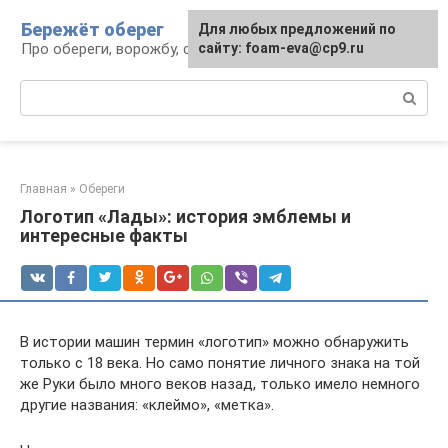
Перейти
Бережёт оберег
Для любых предложений по
к
Про обереги, ворожбу, сны и гадания
сайту: foam-eva@cp9.ru
контенту
Поиск:
Главная
»
Обереги
Логотип «Лады»: история эмблемы и
интересные факты
В истории машин термин «логотип» можно обнаружить
только с 18 века. Но само понятие личного знака на той
же Руки было много веков назад, только имело немного
другие названия: «клеймо», «метка».