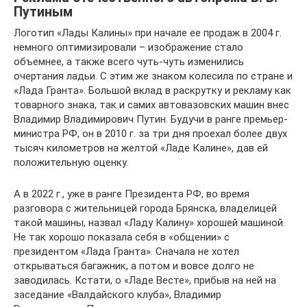
Путиным
Логотип «Лады Калины» при начале ее продаж в 2004 г.
немного оптимизировали – изображение стало
объемнее, а также всего чуть-чуть изменились
очертания ладьи. С этим же знаком колесила по стране и
«Лада Гранта». Большой вклад в раскрутку и рекламу как
товарного знака, так и самих автовазовских машин внес
Владимир Владимирович Путин. Будучи в ранге премьер-
министра РФ, он в 2010 г. за три дня проехал более двух
тысяч километров на желтой «Ладе Калине», дав ей
положительную оценку.
А в 2022 г., уже в ранге Президента РФ, во время
разговора с жительницей города Брянска, владелицей
такой машины, назвал «Ладу Калину» хорошей машиной.
Не так хорошо показала себя в «общении» с
президентом «Лада Гранта». Сначала не хотел
открываться багажник, а потом и вовсе долго не
заводилась. Кстати, о «Ладе Весте», прибыв на ней на
заседание «Валдайского клуба», Владимир