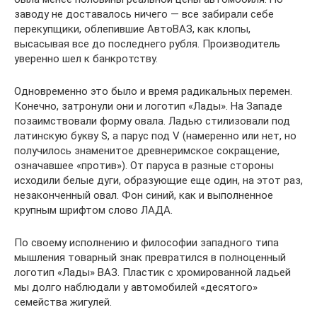
заводу не доставалось ничего — все забирали себе
перекупщики, облепившие АвтоВАЗ, как клопы,
высасывая все до последнего рубля. Производитель
уверенно шел к банкротству.
Одновременно это было и время радикальных перемен.
Конечно, затронули они и логотип «Лады». На Западе
позаимствовали форму овала. Ладью стилизовали под
латинскую букву S, а парус под V (намеренно или нет, но
получилось знаменитое древнеримское сокращение,
означавшее «против»). От паруса в разные стороны
исходили белые дуги, образующие еще один, на этот раз,
незаконченный овал. Фон синий, как и выполненное
крупным шрифтом слово ЛАДА.
По своему исполнению и философии западного типа
мышления товарный знак превратился в полноценный
логотип «Лады» ВАЗ. Пластик с хромированной ладьей
мы долго наблюдали у автомобилей «десятого»
семейства жигулей.