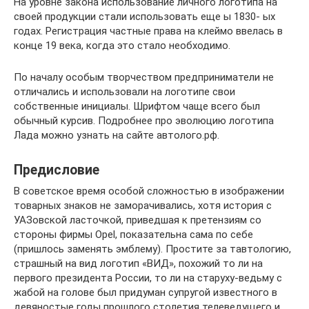
На уровне закона использование личного логотипа на
своей продукции стали использовать еще ы 1830- ых
годах. Регистрация частные права на клеймо ввелась в
конце 19 века, когда это стало необходимо.
По началу особым творчеством предприниматели не
отличались и использовали на логотипе свои
собственные инициалы. Шрифтом чаще всего был
обычный курсив. Подробнее про эволюцию логотипа
Лада можно узнать на сайте автолого.рф.
Предисловие
В советское время особой сложностью в изображении
товарных знаков не заморачивались, хотя история с
УАЗовской ласточкой, приведшая к претензиям со
стороны фирмы Opel, показательна сама по себе
(пришлось заменять эмблему). Простите за тавтологию,
страшный на вид логотип «ВИД», похожий то ли на
первого президента России, то ли на старуху-ведьму с
жабой на голове был придуман супругой известного в
девяностые годы прошлого столетия телеведущего и