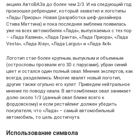
акциях АвтоВАЗа до более чем 2/3. И на следующий год
произошел ребрендинг, который захватил и логотипы
«Лады Приоры». Новая (разработка шеф-дизайнера
Стива Маттина) и пока последняя эмблема появилась
уже на всех автомобилях «Лада», выпускаемых с тех пор
– «Лада Калина», «Лада Гранта», «Лада Приора», «Лада
Vesta», «Лада Xray», «Лада Largus» и «Лада 4х4».
Логотип стал более крупным, выпуклым и объемным
(острословы прозвали его 3D с парусами), убран синий
цвет и остался один полный овал. Мнения экспертов, как
всегда, разделились. Многие хвалят новый логотип,
другие также огульно его хулят. Приведем нейтральное
мнение по поводу овала. В автоэмблемах овал занимает
долю около 1/3 (данный овал ближе всего к
фордовскому) и если рестайлинг должен убедить
покупателя, что «Лада» – самый автомобильный
автомобиль, то цель достигнута.
Использование символа