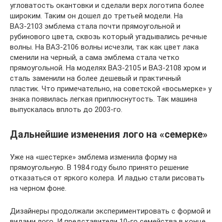
угловатость окантовки и сделали верх логотипа более
широким. Таким он дошел до третьей модели. На
ВАЗ-2103 эмблема стала почти прямоугольной и
рубинового цвета, сквозь который угадывались речные
волны. На ВАЗ-2106 волны исчезли, так как цвет лака
сменили на черный, а сама эмблема стала четко
прямоугольной. На моделях ВАЗ-2105 и ВАЗ-2108 хром и
сталь заменили на более дешевый и практичный
пластик. Что примечательно, на советской «восьмерке» у
знака появилась легкая приплюснутость. Так машина
выпускалась вплоть до 2003-го.
Дальнейшие изменения лого на «семерке»
Уже на «шестерке» эмблема изменила форму на
прямоугольную. В 1984 году было принято решение
отказаться от яркого колера. И ладью стали рисовать
на черном фоне.
Дизайнеры продолжали экспериментировать с формой и
видами лого. И представители 10-го семейства в конце