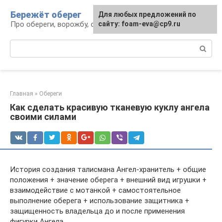
Перейти
Бережёт оберег
Для любых предложений по
к
Про обереги, ворожбу, сны и гадания
сайту: foam-eva@cp9.ru
контенту
Поиск:
Главная
»
Обереги
Как сделать красивую тканевую куклу ангела
своими силами
История создания талисмана Ангел-хранитель + общие
положения + значение оберега + внешний вид игрушки +
взаимодействие с мотанкой + самостоятельное
выполнение оберега + использование защитника +
защищенность владельца до и после применения
фигурки Ангела