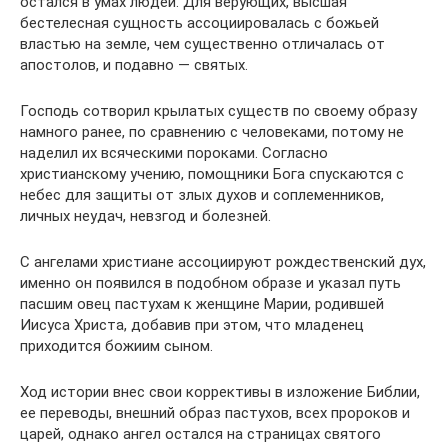
остался в умах людей. Для верующих, высшая
бестелесная сущность ассоциировалась с божьей
властью на земле, чем существенно отличалась от
апостолов, и подавно ― святых.
Господь сотворил крылатых существ по своему образу
намного ранее, по сравнению с человеками, потому не
наделил их всяческими пороками. Согласно
христианскому учению, помощники Бога спускаются с
небес для защиты от злых духов и соплеменников,
личных неудач, невзгод и болезней.
С ангелами христиане ассоциируют рождественский дух,
именно он появился в подобном образе и указал путь
пасшим овец пастухам к женщине Марии, родившей
Иисуса Христа, добавив при этом, что младенец
приходится божиим сыном.
Ход истории внес свои коррективы в изложение Библии,
ее переводы, внешний образ пастухов, всех пророков и
царей, однако ангел остался на страницах святого