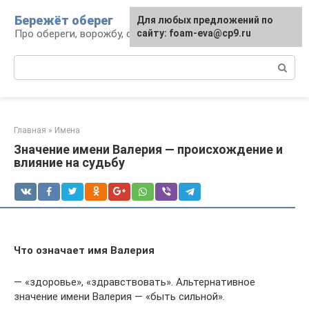
Перейти
Бережёт оберег
Для любых предложений по
к
Про обереги, ворожбу, сны и гадания
сайту: foam-eva@cp9.ru
контенту
Поиск:
Главная
»
Имена
Значение имени Валерия — происхождение и
влияние на судьбу
Что означает имя Валерия
— «здоровье», «здравствовать». Альтернативное
значение имени Валерия — «быть сильной».