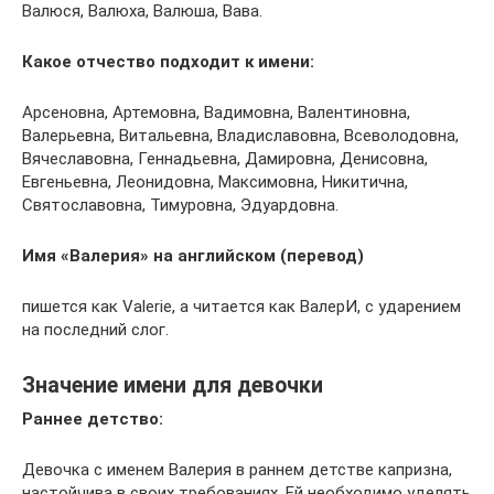
Валюся, Валюха, Валюша, Вава.
Какое отчество подходит к имени:
Арсеновна, Артемовна, Вадимовна, Валентиновна,
Валерьевна, Витальевна, Владиславовна, Всеволодовна,
Вячеславовна, Геннадьевна, Дамировна, Денисовна,
Евгеньевна, Леонидовна, Максимовна, Никитична,
Святославовна, Тимуровна, Эдуардовна.
Имя «Валерия» на английском (перевод)
пишется как Valerie, а читается как ВалерИ, с ударением
на последний слог.
Значение имени для девочки
Раннее детство:
Девочка с именем Валерия в раннем детстве капризна,
настойчива в своих требованиях. Ей необходимо уделять