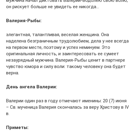
мужчина начал диктовать Валерии-Водолею свою волю,
он рискует больше не увидеть ее никогда…
Валерия-Рыбы:
элегантная, талантливая, веселая женщина. Она
наделена безграничным трудолюбием, дела у нее всегда
на первом месте, поэтому и успех неминуем. Это
оригинальная личность, и заинтересовать ее сумеет
незаурядный мужчина. Валерия-Рыбы ценит в партнере
чувство юмора и силу воли: такому человеку она будет
верна.
День ангела Валерии:
Валерии один раз в году отмечают именины: 20 (7) июня
– Св. мученица Валерия скончалась за веру Христову в IV
в.
Приметы: