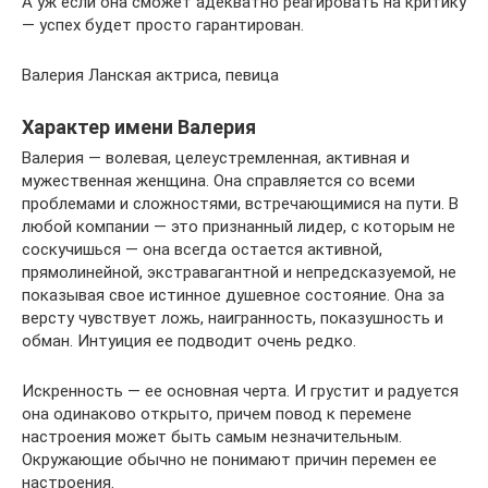
А уж если она сможет адекватно реагировать на критику
— успех будет просто гарантирован.
Валерия Ланская актриса, певица
Характер имени Валерия
Валерия — волевая, целеустремленная, активная и
мужественная женщина. Она справляется со всеми
проблемами и сложностями, встречающимися на пути. В
любой компании — это признанный лидер, с которым не
соскучишься — она всегда остается активной,
прямолинейной, экстравагантной и непредсказуемой, не
показывая свое истинное душевное состояние. Она за
версту чувствует ложь, наигранность, показушность и
обман. Интуиция ее подводит очень редко.
Искренность — ее основная черта. И грустит и радуется
она одинаково открыто, причем повод к перемене
настроения может быть самым незначительным.
Окружающие обычно не понимают причин перемен ее
настроения.