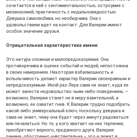
сочетается в ней с сентиментальностью, остроумие с
меланхолией, практичность с недальновидностью.
Девушка самолюбива, но необидчива. Она с
удовольствием идет на контакт. Для Валерии имеют
особое значение друзья.
Отрицательная характеристика имени:
Это натура сложная и малопредсказуемая. Она
противоречива в оценке событий и людей, непостоянна
в своих намерениях. Некоторая взбалмошность и
вспыльчивость делают характер Валерии своенравным и
непредсказуемым. Иной раз Лера сама не знает, куда ее
может занести недовольство чьим-либо поведением, —
возможно, Валерия станет не в меру язвительной, а
возможно, ее охватит гнев. К Валерии трудно подобрать
какой-либо универсальный ключ, поскольку девушка и
сама не знает, чему она будет через минуту радоваться
или печалиться. Но те, у кого хватает на нее терпения,
приобретают верного, преданного друга. Валерия
ранима, обостренно чувствительна – это и лежит в