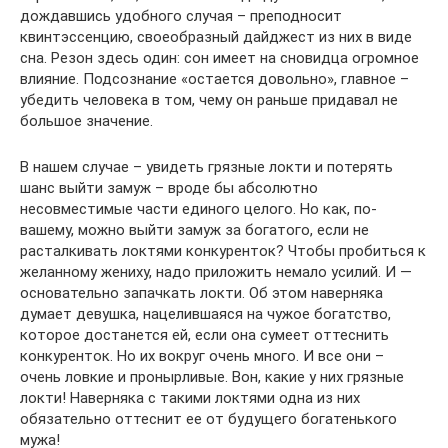
дождавшись удобного случая – преподносит
квинтэссенцию, своеобразный дайджест из них в виде
сна. Резон здесь один: сон имеет на сновидца огромное
влияние. Подсознание «остается довольно», главное –
убедить человека в том, чему он раньше придавал не
большое значение.
В нашем случае – увидеть грязные локти и потерять
шанс выйти замуж – вроде бы абсолютно
несовместимые части единого целого. Но как, по-
вашему, можно выйти замуж за богатого, если не
расталкивать локтями конкуренток? Чтобы пробиться к
желанному жениху, надо приложить немало усилий. И —
основательно запачкать локти. Об этом наверняка
думает девушка, нацелившаяся на чужое богатство,
которое достанется ей, если она сумеет оттеснить
конкуренток. Но их вокруг очень много. И все они –
очень ловкие и пронырливые. Вон, какие у них грязные
локти! Наверняка с такими локтями одна из них
обязательно оттеснит ее от будущего богатенького
мужа!