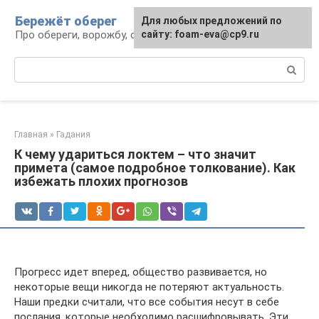
Перейти
Бережёт оберег
Для любых предложений по
к
Про обереги, ворожбу, сны и гадания
сайту: foam-eva@cp9.ru
контенту
Поиск:
Главная
»
Гадания
К чему удариться локтем – что значит
примета (самое подробное толкование). Как
избежать плохих прогнозов
Прогресс идет вперед, общество развивается, но
некоторые вещи никогда не потеряют актуальность.
Наши предки считали, что все события несут в себе
послания, которые необходимо расшифровывать. Эти