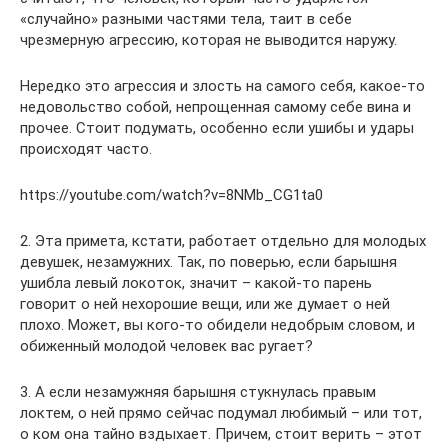
«случайно» разными частями тела, таит в себе
чрезмерную агрессию, которая не выводится наружу.
Нередко это агрессия и злость на самого себя, какое-то
недовольство собой, непрощенная самому себе вина и
прочее. Стоит подумать, особенно если ушибы и удары
происходят часто.
https://youtube.com/watch?v=8NMb_CG1ta0
2. Эта примета, кстати, работает отдельно для молодых
девушек, незамужних. Так, по поверью, если барышня
ушибла левый локоток, значит – какой-то парень
говорит о ней нехорошие вещи, или же думает о ней
плохо. Может, вы кого-то обидели недобрым словом, и
обиженный молодой человек вас ругает?
3. А если незамужняя барышня стукнулась правым
локтем, о ней прямо сейчас подумал любимый – или тот,
о ком она тайно вздыхает. Причем, стоит верить – этот