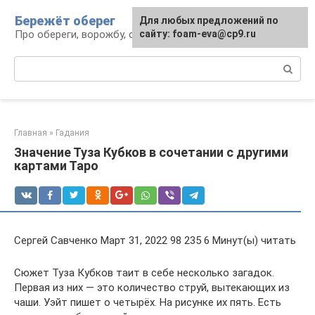
Перейти
Бережёт оберег
Для любых предложений по
к
Про обереги, ворожбу, сны и гадания
сайту: foam-eva@cp9.ru
контенту
Поиск:
Главная
»
Гадания
Значение Туза Кубков в сочетании с другими
картами Таро
Сергей Савченко Март 31, 2022 98 235 6 Минут(ы) читать
Сюжет Туза Кубков таит в себе несколько загадок.
Первая из них ― это количество струй, вытекающих из
чаши. Уэйт пишет о четырёх. На рисунке их пять. Есть