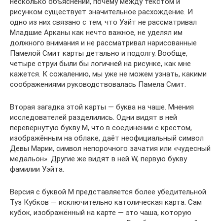
несколько объяснений, почему между текстом и
рисунком существует значительное расхождение. И
одно из них связано с тем, что Уэйт не рассматривал
Младшие Арканы как нечто важное, не уделял им
должного внимания и не рассматривал нарисованные
Памелой Смит карты детально и подолгу. Вообще,
четыре струи были бы логичней на рисунке, как мне
кажется. К сожалению, мы уже не можем узнать, какими
соображениями руководствовалась Памела Смит.
Вторая загадка этой карты ― буква на чаше. Мнения
исследователей разделились. Одни видят в ней
перевёрнутую букву М, что в соединении с крестом,
изображённым на облаке, даёт неофициальный символ
Девы Марии, символ непорочного зачатия или «чудесный
медальон». Другие же видят в ней W, первую букву
фамилии Уэйта.
Версия с буквой М представляется более убедительной.
Туз Кубков ― исключительно католическая карта. Сам
кубок, изображённый на карте ― это чаша, которую