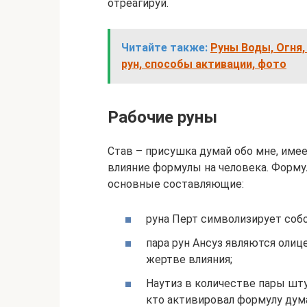
отреагируй.
Читайте также:
Руны Воды, Огня,
рун, способы активации, фото
Рабочие руны
Став – присушка думай обо мне, имее
влияние формулы на человека. Форму
основные составляющие:
руна Перт символизирует собо
пара рун Ансуз являются оли
жертве влияния;
Наутиз в количестве пары шту
кто активировал формулу дума