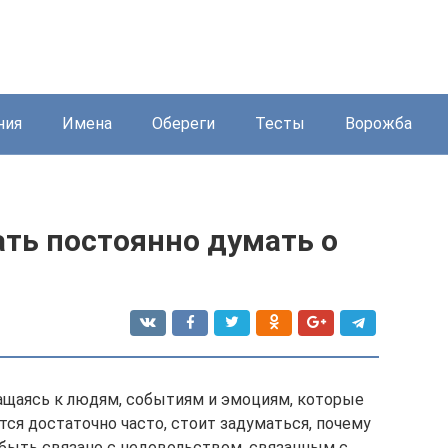
ния
Имена
Обереги
Тесты
Ворожба
тать постоянно думать о
щаясь к людям, событиям и эмоциям, которые
ся достаточно часто, стоит задуматься, почему
 быть связано с недовольством, связанным с