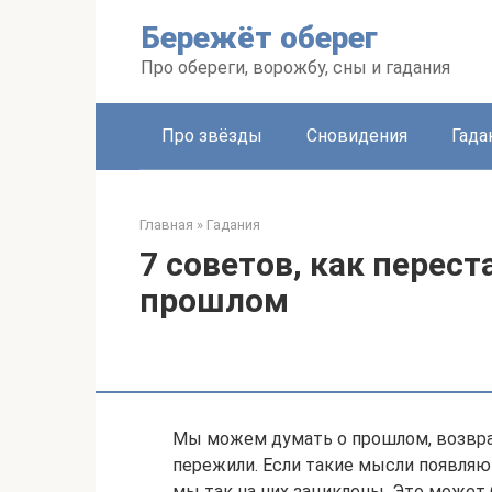
Перейти
Бережёт оберег
к
контенту
Про обереги, ворожбу, сны и гадания
Про звёзды
Сновидения
Гада
Главная
»
Гадания
7 советов, как перес
прошлом
Мы можем думать о прошлом, возвра
пережили. Если такие мысли появляют
мы так на них зациклены. Это может