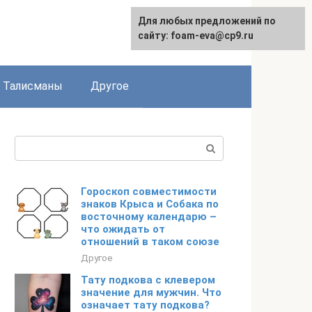
Для любых предложений по
сайту: foam-eva@cp9.ru
Талисманы
Другое
Поиск:
Гороскоп совместимости
знаков Крыса и Собака по
восточному календарю –
что ожидать от
отношений в таком союзе
Другое
Тату подкова с клевером
значение для мужчин. Что
означает тату подкова?