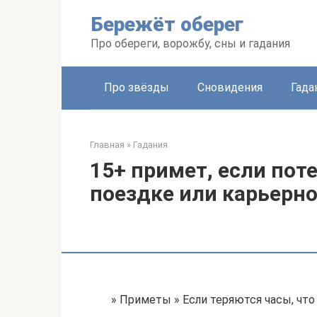
Перейти
Бережёт оберег
к
контенту
Про обереги, ворожбу, сны и гадания
Про звёзды
Сновидения
Гада
Главная
»
Гадания
15+ примет, если пот
поездке или карьерно
» Приметы » Если теряются часы, что