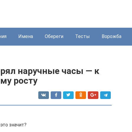
ния
Имена
Обереги
Тесты
Ворожба
ерял наручные часы — к
му росту
 это значит?