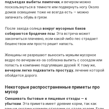
подъездах выбиты лампочки
, и вечером можно
поскользнуться в темноте или подвернуть ногу. Около
домов освещение тоже не всегда есть — можно
запачкать обувь в грязи.
После захода солнца
вокруг мусорных баков
собираются бродячие псы
. Эта встреча может
закончиться плачевно, если какой-либо пес страдает
бешенством или просто решит напасть.
Женщины не разрешают выносить мужьям мусорное
ведро по вечерам из-за соблазна выпить с соседом или
попасть в компанию подгулявших друзей. К тому же,
вечером легко подхватить простуду
, лечение которой
обойдется дорого.
Некоторые распространенные приметы про
мусор
Смешивать бытовые и пищевые отходы — к
убыткам
. Эта примета имеет древние корни, так как
раньше скотину кормили отходами со стола хозяев. Если