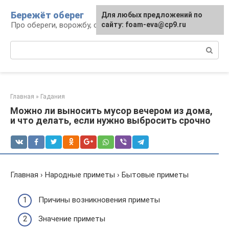
Перейти
Бережёт оберег
Для любых предложений по
к
Про обереги, ворожбу, сны и гадания
сайту: foam-eva@cp9.ru
контенту
Поиск:
Главная
»
Гадания
Можно ли выносить мусор вечером из дома,
и что делать, если нужно выбросить срочно
Главная › Народные приметы › Бытовые приметы
Причины возникновения приметы
Значение приметы