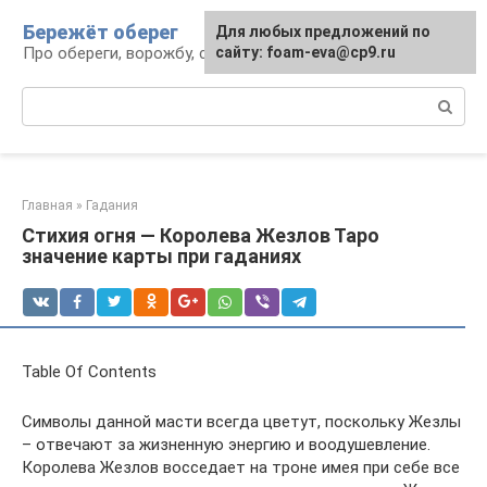
Перейти
Бережёт оберег
Для любых предложений по
к
Про обереги, ворожбу, сны и гадания
сайту: foam-eva@cp9.ru
контенту
Поиск:
Главная
»
Гадания
Стихия огня — Королева Жезлов Таро
значение карты при гаданиях
Table Of Contents
Символы данной масти всегда цветут, поскольку Жезлы
– отвечают за жизненную энергию и воодушевление.
Королева Жезлов восседает на троне имея при себе все