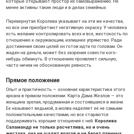
которые открывают простор их самовыражению. Не
менее активны такие люди и в делах семейных.
Перевернутая Королева указывает на эти же качества,
но все они приобретают негативную окраску. У человека
есть желание контролировать всех и все, жестокость по
отношению к окружающим, излишнее упрямство. Ради
достижения своих целей он готов идти по головам. Он
жаден на деньги, может без зазрения совести кого-
нибудь обмануть. В отношениях проявляет сильную,
часто ничем не обоснованную ревность.
Прямое положение
Опыт и практичность — основная характеристика этого
аркана в прямом положении. Карта Дама Жезлов — это
женщина зрелая, продуманная и состоявшаяся в жизни.
Ее называют ведьмой, а молва наделяет ее не самыми
положительными качествами, но все стараются
поддерживать хорошие отношения с ней.
Королева
Саламандр не только расчетлива, но и очень
жестока, она не щадит врагов и не берет пленных
.