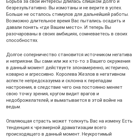
Борьба за свои интересы длилась слишком долго и
безрезультативно. Вы измотаны и не верите в успех.
Больше не осталось стимулов для дальнейшей работы.
Возможно длительное время Вас пытались осадить и
давали понять «где Вашем место». И теперь Вы
разочарованы в своих амбициях, сомневаетесь в своих
способностях.
Долгое соперничество становится источником негатива
и неприязни. Вы сами или же кто-то з Вашего окружения
в данный момент действуете злонамеренно, истерично,
коварно и агрессивно. Королева Жезлов в негативном
аспекте непредсказуема и склонна к перепадам
настроения, в следствие чего она постоянно меняет
свою точку зрения, кругом видит врагов и
недоброжелателей, и выматывается в этой войне на
ведьм.
Опаляющая страсть может толкнуть Вас на измену. Есть
тенденция к чрезмерной драматизации всего
происходящего в данный момент. Неукротимый