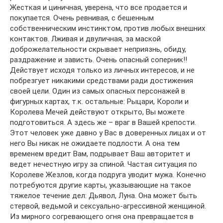
Жесткая и циничная, уверена, что все продается и
покупается. Очень ревнивая, с бешенным
собственническим инстинктом, против любых внешних
контактов. Лживая и двуличная, за маской
доброжелательности скрывает неприязнь, обиду,
раздражение и зависть. Очень опасный соперник!!
Действует исходя только из личных интересов, и не
побрезгует никакими средствами ради достижения
своей цели. Один из самых опасных персонажей в
фигурных картах, т.к. остальные: Рыцари, Короли и
Королева Мечей действуют открыто, Вы можете
подготовиться. А здесь же – враг в Вашей крепости.
Этот человек уже давно у Вас в доверенных лицах и от
него Вы никак не ожидаете подлости. А она тем
временем вредит Вам, подрывает Ваш авторитет и
ведет нечестную игру за спиной. Частая ситуация по
Королеве Жезлов, когда подруга уводит мужа. Конечно
потребуются другие карты, указывающие на такое
тяжелое течение дел: Дьявол, Луна. Она может быть
стервой, ведьмой и сексуально-агрессивной женщиной.
Из мирного согревающего огня она превращается в