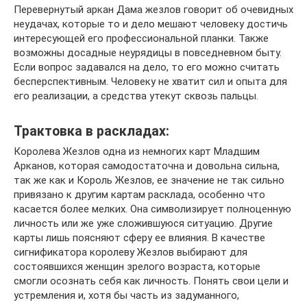
Перевернутый аркан Дама жезлов говорит об очевидных
неудачах, которые то и дело мешают человеку достичь
интересующей его профессиональной планки. Также
возможны досадные неурядицы в повседневном быту.
Если вопрос задавался на дело, то его можно считать
бесперспективным. Человеку не хватит сил и опыта для
его реализации, а средства утекут сквозь пальцы.
Трактовка в раскладах:
Королева Жезлов одна из немногих карт Младшим
Арканов, которая самодостаточна и довольна сильна,
так же как и Король Жезлов, ее значение не так сильно
привязано к другим картам расклада, особенно что
касается более мелких. Она символизирует полноценную
личность или же уже сложившуюся ситуацию. Другие
карты лишь поясняют сферу ее влияния. В качестве
сигнификатора королеву Жезлов выбирают для
состоявшихся женщин зрелого возраста, которые
смогли осознать себя как личность. Понять свои цели и
устремления и, хотя бы часть из задуманного,