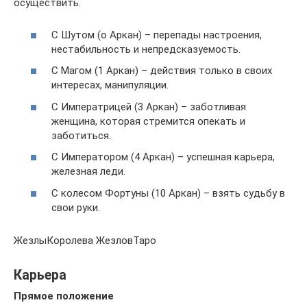
осуществить.
С Шутом (о Аркан) – перепады настроения,
нестабильность и непредсказуемость.
С Магом (1 Аркан) – действия только в своих
интересах, манипуляции.
С Императрицей (3 Аркан) – заботливая
женщина, которая стремится опекать и
заботиться.
С Императором (4 Аркан) – успешная карьера,
железная леди.
С колесом Фортуны (10 Аркан) – взять судьбу в
свои руки.
ЖезлыКоролева ЖезловТаро
Карьера
Прямое положение