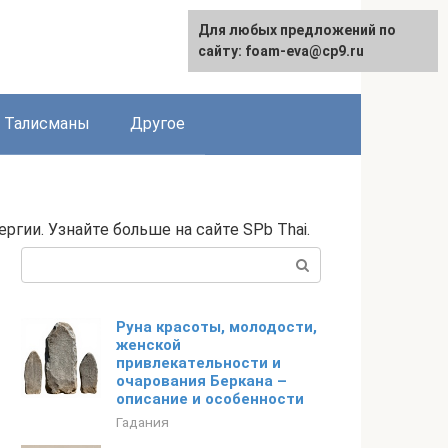
Для любых предложений по
сайту: foam-eva@cp9.ru
Талисманы
Другое
гии. Узнайте больше на сайте SPb Thai.
Поиск:
Руна красоты, молодости,
женской
привлекательности и
очарования Беркана –
описание и особенности
Гадания