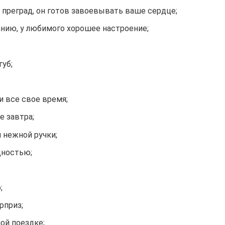
и преград, он готов завоевывать ваше сердце;
анию, у любимого хорошее настроение;
губ;
и все свое время;
е завтра;
 нежной ручки;
дностью;
;
рприз;
ой поездке;