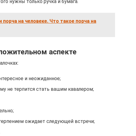
того нужны только ручка и бумага.
и порча на человеке. Что такое порча на
оложительном аспекте
алочках:
нтересное и неожиданное;
ему не терпится стать вашим кавалером;
ельно;
нетерпением ожидает следующей встречи;
;