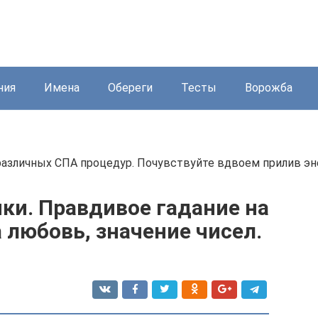
ния
Имена
Обереги
Тесты
Ворожба
зличных СПА процедур. Почувствуйте вдвоем прилив энер
ки. Правдивое гадание на
а любовь, значение чисел.