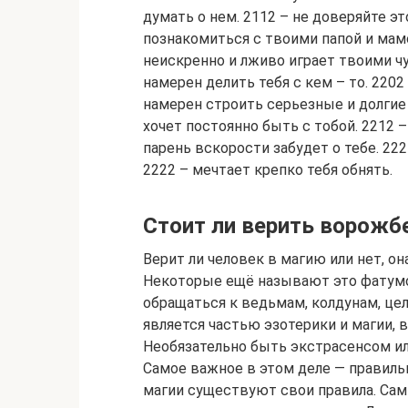
думать о нем. 2112 – не доверяйте э
познакомиться с твоими папой и мамо
неискренно и лживо играет твоими чу
намерен делить тебя с кем – то. 2202
намерен строить серьезные и долгие 
хочет постоянно быть с тобой. 2212 –
парень вскорости забудет о тебе. 22
2222 – мечтает крепко тебя обнять.
Стоит ли верить ворожб
Верит ли человек в магию или нет, он
Некоторые ещё называют это фатумо
обращаться к ведьмам, колдунам, цел
является частью эзотерики и магии, 
Необязательно быть экстрасенсом ил
Самое важное в этом деле — правиль
магии существуют свои правила. Са