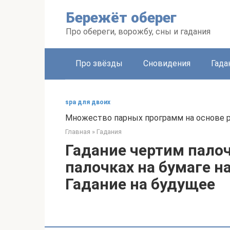
Перейти
Бережёт оберег
к
контенту
Про обереги, ворожбу, сны и гадания
Про звёзды
Сновидения
Гада
spa для двоих
Множество парных программ на основе ра
Главная
»
Гадания
Гадание чертим палоч
палочках на бумаге н
Гадание на будущее