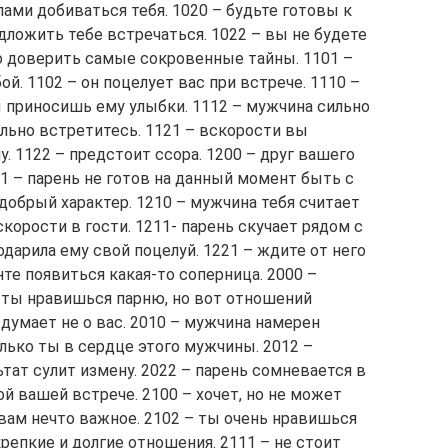
лами добиваться тебя. 1020 – будьте готовы к
дложить тебе встречаться. 1022 – вы не будете
о доверить самые сокровенные тайны. 1101 –
ой. 1102 – он поцелует вас при встрече. 1110 –
ы приносишь ему улыбки. 1112 – мужчина сильно
ельно встретитесь. 1121 – вскорости вы
. 1122 – предстоит ссора. 1200 – друг вашего
01 – парень не готов на данный момент быть с
 добрый характер. 1210 – мужчина тебя считает
корости в гости. 1211- парень скучает рядом с
одарила ему свой поцелуй. 1221 – ждите от него
нте появиться какая-то соперница. 2000 –
 – ты нравишься парню, но вот отношений
 думает не о вас. 2010 – мужчина намерен
олько ты в сердце этого мужчины. 2012 –
тат сулит измену. 2022 – парень сомневается в
ой вашей встрече. 2100 – хочет, но не может
 вам нечто важное. 2102 – ты очень нравишься
крепкие и долгие отношения. 2111 – не стоит