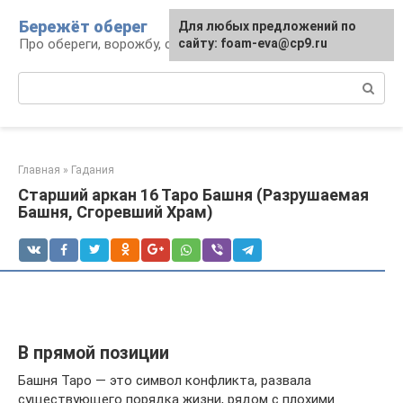
Перейти
Бережёт оберег
Для любых предложений по
к
Про обереги, ворожбу, сны и гадания
сайту: foam-eva@cp9.ru
контенту
Поиск:
Главная
»
Гадания
Старший аркан 16 Таро Башня (Разрушаемая
Башня, Сгоревший Храм)
В прямой позиции
Башня Таро — это символ конфликта, развала
существующего порядка жизни, рядом с плохими