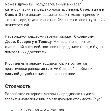
может дружить. Полудрагоценный минерал
категорически запрещено носить:
Львам, Стрельцам и
Овнам
. Этим знакам зодиака говлит может принести
только горе, грусть и апатию. Жизнь их станет тусклой и
неинтересной.
Настоящую поддержку говлит окажет
Скорпиону,
Деве, Козерогу и Тельцу.
Минерал наполнит их
жизненной энергией, поставит перед ними цели, и будет
помогать их достигать.
К остальным знакам зодиака говлит остаётся
практически равнодушным. Ни большой злобы, ни
сильной дружбы к ним он не испытывает.
Стоимость
Российские интернет-магазины предлагают купить
говлит и изделия с ним по следующей стоимости (руб.):
яйцо (25, 50 мм) – 480, 780;