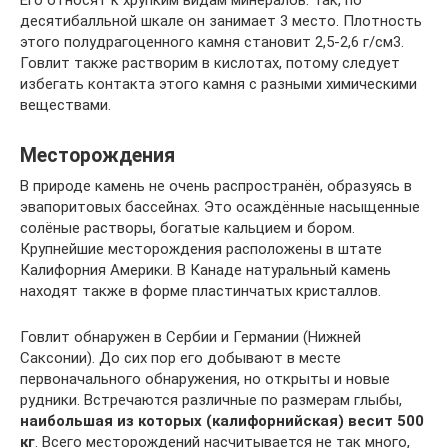
Его относят к хрупким видам минералов. Так, по
десятибалльной шкале он занимает 3 место. Плотность
этого полудрагоценного камня становит 2,5-2,6 г/см3.
Говлит также растворим в кислотах, потому следует
избегать контакта этого камня с разными химическими
веществами.
Месторождения
В природе камень не очень распространён, образуясь в
эвапоритовых бассейнах. Это осаждённые насыщенные
солёные растворы, богатые кальцием и бором.
Крупнейшие месторождения расположены в штате
Калифорния Америки. В Канаде натуральный камень
находят также в форме пластинчатых кристаллов.
Говлит обнаружен в Сербии и Германии (Нижней
Саксонии). До сих пор его добывают в месте
первоначального обнаружения, но открыты и новые
рудники. Встречаются различные по размерам глыбы,
наибольшая из которых (калифорнийская) весит 500
кг
. Всего месторождений насчитывается не так много,