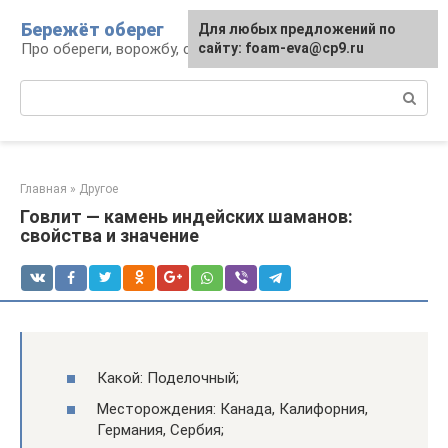
Перейти
Бережёт оберег
Для любых предложений по
к
Про обереги, ворожбу, сны и гадания
сайту: foam-eva@cp9.ru
контенту
Поиск:
Главная
»
Другое
Говлит — камень индейских шаманов:
свойства и значение
Какой: Поделочный;
Месторождения: Канада, Калифорния,
Германия, Сербия;