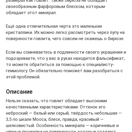
размерах как говлит. Также бирюза не обладает
своеобразным фарфоровым блеском, которым
обладает этот минерал.
Ещё одна отличительная черта это маленькие
кристаллики. Их можно легко рассмотреть через лупу на
поверхности говлита, чего совсем не скажешь о бирюзе.
Если вы сомневаетесь в подлинности своего украшения и
подозреваете, что у вас в руках находится фальсификат,
то можете обратиться за помощью к специалисту-
геммологу. Он обязательно поможет вам разобраться с
этой проблемой.
Описание
Нельзя сказать, что говлит обладает высокими
качественными характеристиками. Оттенок его
неброский — белый или серый, твёрдость небольшая —
3,5 по шкале Мооса, блеск, правда, красивый —
шелковистый. Особенность минерала — коричневые и
чёрные прожилки на поверхности, которые создают